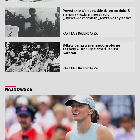
Powstanie Warszawskie dzień po dniu: 8
sierpnia - rozbrzmiewa radio
„Błyskawica”, śmierć „Antka Rozpylacza”
KARTKA Z KALENDARZA
84 lata temu w niemieckim obozie
zagłady w Treblince zmarł Janusz
Korczak
KARTKA Z KALENDARZA
NAJNOWSZE