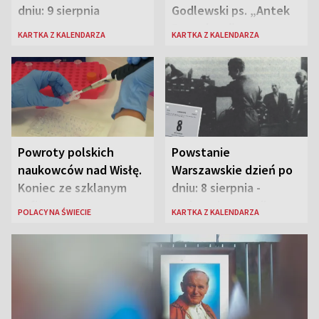
dniu: 9 sierpnia
Godlewski ps. „Antek
Rozpylacz”
KARTKA Z KALENDARZA
KARTKA Z KALENDARZA
Powroty polskich
Powstanie
naukowców nad Wisłę.
Warszawskie dzień po
Koniec ze szklanym
dniu: 8 sierpnia -
sufitem
rozbrzmiewa radio
POLACY NA ŚWIECIE
KARTKA Z KALENDARZA
„Błyskawica”, śmierć
„Antka Rozpylacza”