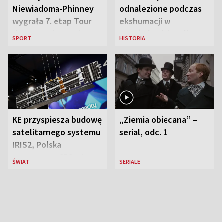
Niewiadoma-Phinney
odnalezione podczas
wygrała 7. etap Tour
ekshumacji w
de France i została
Ostrówkach i Woli
SPORT
HISTORIA
liderką wyścigu
Ostrowieckiej
KE przyspiesza budowę
„Ziemia obiecana” –
satelitarnego systemu
serial, odc. 1
IRIS2, Polska
przeznaczy 656 mln
ŚWIAT
SERIALE
euro