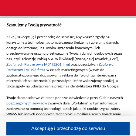
Szanujemy Twoją prywatność
Kliknij "Akceptuję i przechodzę do serwisu", aby wyrazić zgody na
korzystanie z technologii automatycznego śledzenia i zbierania danych,
dostęp do informacji na Twoim urządzeniu końcowym i ich
przechowywanie oraz na przetwarzanie Twoich danych osobowych przez
nas, czyli Telewizję Polską S.A. w likwidacji (zwaną dalej również „TVP”),
Zaufanych Partnerów z IAB* (1201 firm)
oraz pozostałych
Zaufanych
Partnerów TVP (93 firm)
, w celach marketingowych (w tym do
zautomatyzowanego dopasowania reklam do Twoich zainteresowań i
mierzenia ich skuteczności) i pozostałych, które wskazujemy poniżej, a
także zgody na udostępnianie przez nas identyfikatora PPID do Google.
Twoje dane osobowe zbierane podczas odwiedzania przez Ciebie naszych
poszczególnych serwisów
zwanych dalej „Portalem”, w tym informacje
zapisywane za pomocą technologii takich jak: pliki cookie, sygnalizatory
WWW lub innych podobnych technologii umożliwiających świadczenie
dopasowanych i bezpiecznych usług, personalizację treści oraz reklam,
udostępnianie funkcji mediów społecznościowych oraz analizowanie ruchu
Akceptuję i przechodzę do serwisu
w Internecie.