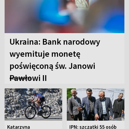
Ukraina: Bank narodowy
wyemituje monetę
poświęconą św. Janowi
Pawłowi II
CIEKAWOSTKI
Katarzyna
IPN: szczątki 55 osób