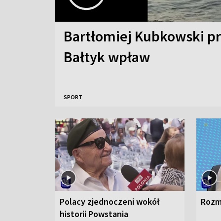
Bartłomiej Kubkowski p
Bałtyk wpław
SPORT
Polacy zjednoczeni wokół
Rozm
historii Powstania