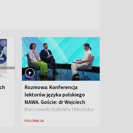
ych
Rozmowa: Konferencja
lektorów języka polskiego
NAWA. Goście: dr Wojciech
Karczewski Gabriela Urbańska-
Legutko
POLONIA 24