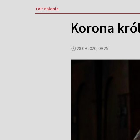
TVP Polonia
Korona król
28.09.2020, 09:25