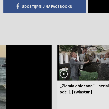
UDOSTĘPNIJ NA FACEBOOKU
„Ziemia obiecana” – serial
odc. 1 [zwiastun]