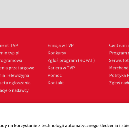
ment TVP
Emisja w TVP
Centrum i
min tvp.pl
Konkursy
Program d
Programowa
Zgłoś program (ROPAT)
Serwis fo
enia przetargowe
Kariera w TVP
Merchandi
ia Telewizyjna
Pomoc
Polityka 
zeta ogłoszenia
Kontakt
Zgłoś nadu
acje o nadawcy
gody na korzystanie z technologii automatycznego śledzenia i zb