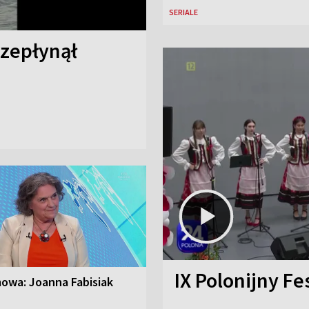
SERIALE
rzepłynął
IX Polonijny Fe
owa: Joanna Fabisiak