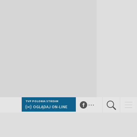
...
TVP POLONIA STREAM
OGLĄDAJ ON-LINE