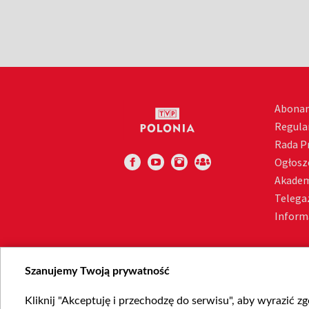
Abona
Regula
Rada 
Ogłosz
Akadem
Telega
Inform
Szanujemy Twoją prywatność
Kliknij "Akceptuję i przechodzę do serwisu", aby wyrazić z