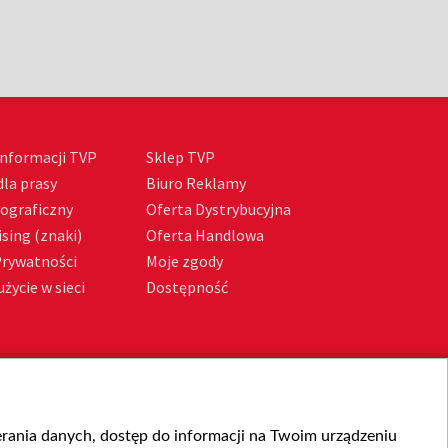
nformacji TVP
Sklep TVP
la prasy
Biuro Reklamy
tograficzny
Oferta Dystrybucyjna
sing (znaki)
Oferta Handlowa
Prywatności
Moje zgody
życie w sieci
Dostępność
ierania danych, dostęp do informacji na Twoim urządzeniu