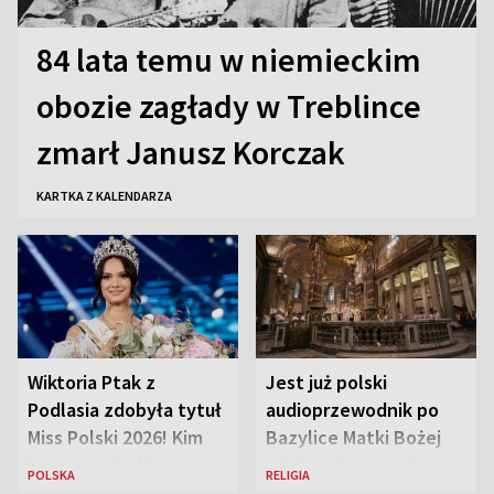
84 lata temu w niemieckim
obozie zagłady w Treblince
zmarł Janusz Korczak
KARTKA Z KALENDARZA
Wiktoria Ptak z
Jest już polski
Podlasia zdobyła tytuł
audioprzewodnik po
Miss Polski 2026! Kim
Bazylice Matki Bożej
jest nowa królowa
Większej w Rzymie
POLSKA
RELIGIA
piękności?