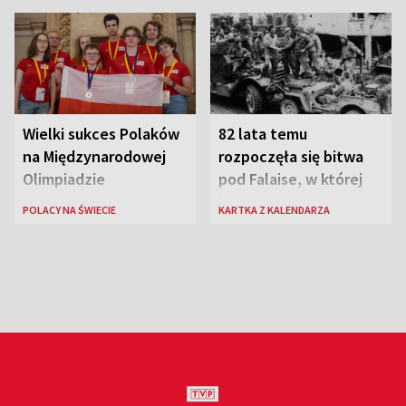
Wielki sukces Polaków
82 lata temu
na Międzynarodowej
rozpoczęła się bitwa
Olimpiadzie
pod Falaise, w której
Lingwistycznej
brała udział 1. Dywizja
POLACY NA ŚWIECIE
KARTKA Z KALENDARZA
Pancerna gen. Maczka