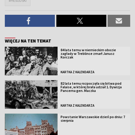
#PIŁSUDSKI
WIĘCEJ NA TEN TEMAT
84 lata temu w niemieckim obozie
zagłady w Treblince zmarł Janusz
Korczak
KARTKA Z KALENDARZA
82 lata temu rozpoczęła się bitwa pod
Falaise, w której brała udział 1. Dywizja
Pancerna gen. Maczka
KARTKA Z KALENDARZA
Powstanie Warszawskie dzień po dniu: 7
sierpnia