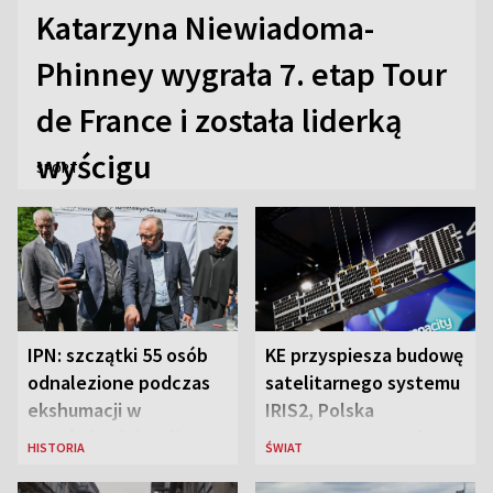
Katarzyna Niewiadoma-
Phinney wygrała 7. etap Tour
de France i została liderką
wyścigu
SPORT
IPN: szczątki 55 osób
KE przyspiesza budowę
odnalezione podczas
satelitarnego systemu
ekshumacji w
IRIS2, Polska
Ostrówkach i Woli
przeznaczy 656 mln
HISTORIA
ŚWIAT
Ostrowieckiej
euro