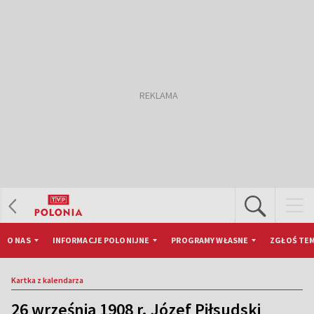
O NAS
INFORMACJE POLONIJNE
PROGRAMY WŁASNE
ZGŁOŚ TEM
Kartka z kalendarza
26 września 1908 r. Józef Piłsudski