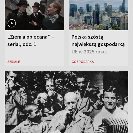
„Ziemia obiecana” –
Polska szóstą
serial, odc. 1
największą gospodarką
UE w 2025 roku.
Najnowsze dane
SERIALE
GOSPODARKA
Eurostatu