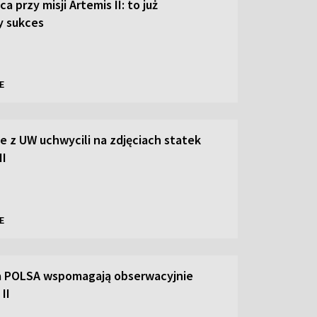
a przy misji Artemis II: to już
 sukces
E
 z UW uchwycili na zdjęciach statek
II
E
a POLSA wspomagają obserwacyjnie
II