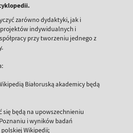
yklopedii.
czyć zarówno dydaktyki, jak i
projektów indywidualnych i
spółpracy przy tworzeniu jednego z
y.
a:
 Wikipedią Białoruską akademicy będą
ć się będą na upowszechnieniu
w Poznaniu i wyników badań
lskiej Wikipedii;