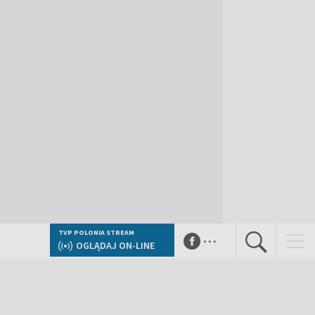
...
TVP POLONIA STREAM
OGLĄDAJ ON-LINE