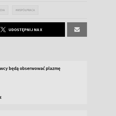
EDIA
#WSPÓŁPRACA
UDOSTĘPNIJ NA X
owcy będą obserwować plazmę
E