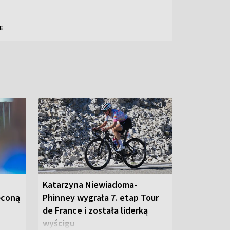
E
Katarzyna Niewiadoma-
ęconą
Phinney wygrała 7. etap Tour
de France i została liderką
wyścigu