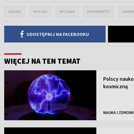
#NAUKA
#POLSKA
#POZNAŃ
#UNIWERSYTET
#WIKIP
UDOSTĘPNIJ NA FACEBOOKU
WIĘCEJ NA TEN TEMAT
Polscy nauk
kosmiczną
NAUKA I ZDROWI