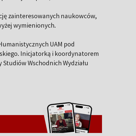
epcję zainteresowanych naukowców,
wyżej wymienionych.
 Humanistycznych UAM pod
kiego. Inicjatorką i koordynatorem
ry Studiów Wschodnich Wydziału