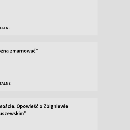
TALNE
można zmarnować”
TALNE
moście. Opowieść o Zbigniewie
uszewskim”