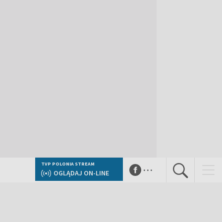
...
TVP POLONIA STREAM
OGLĄDAJ ON-LINE