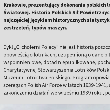
Krakowie, prezentujący dokonania polskich l
Światowej. Historia Polskich Sił Powietrznyc
najczęściej językiem historycznych statysty
zestrzeleń, typów maszyn.
Cykl „Ci cholerni Polacy” nie jest historią pos
opowieścią o lotnikach, uzupełnioną o dane bit
wspomnieniowe, dotąd niepublikowane, pocho
Charytatywnej Stowarzyszenia Lotników Polski
Muzeum Lotnictwa Polskiego. Program opowiada
szeregach Polish Air Force w latach 1939-1941, c
zakończeniu działań we wrześniu 1939 roku, po