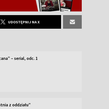
UDOSTĘPNIJ NA X
ana” – serial, odc. 1
tnia z oddziału”