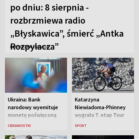
po dniu: 8 sierpnia -
rozbrzmiewa radio
„Błyskawica”, śmierć „Antka
Rozpylacza”
KARTKA Z KALENDARZA
Ukraina: Bank
Katarzyna
narodowy wyemituje
Niewiadoma-Phinney
monetę poświęconą
wygrała 7. etap Tour
św. Janowi Pawłowi II
de France i została
CIEKAWOSTKI
SPORT
liderką wyścigu