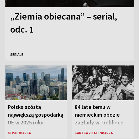
„Ziemia obiecana” – serial,
odc. 1
SERIALE
Polska szóstą
84 lata temu w
największą gospodarką
niemieckim obozie
UE w 2025 roku.
zagłady w Treblince
Najnowsze dane
zmarł Janusz Korczak
GOSPODARKA
KARTKA Z KALENDARZA
Eurostatu