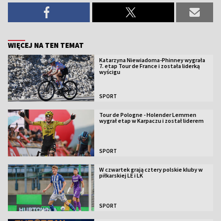
WIĘCEJ NA TEN TEMAT
Katarzyna Niewiadoma-Phinney wygrała
7. etap Tour de France i została liderką
wyścigu
SPORT
Tour de Pologne - Holender Lemmen
wygrał etap w Karpaczu i został liderem
SPORT
W czwartek grają cztery polskie kluby w
piłkarskiej LE i LK
SPORT