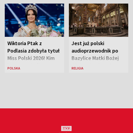
Wiktoria Ptak z
Jest już polski
Podlasia zdobyła tytuł
audioprzewodnik po
Miss Polski 2026! Kim
Bazylice Matki Bożej
jest nowa królowa
Większej w Rzymie
POLSKA
RELIGIA
piękności?