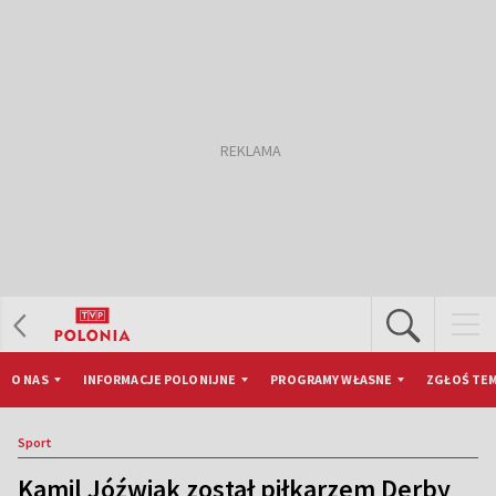
O NAS
INFORMACJE POLONIJNE
PROGRAMY WŁASNE
ZGŁOŚ TEM
Sport
Kamil Jóźwiak został piłkarzem Derby