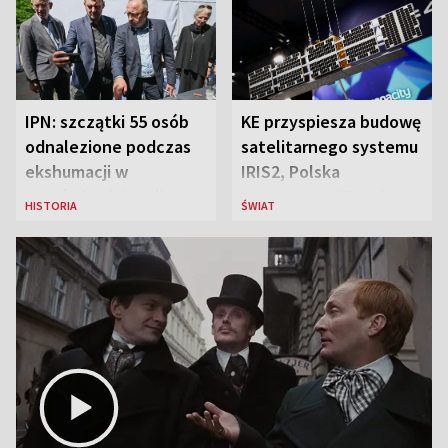
IPN: szczątki 55 osób
KE przyspiesza budowę
odnalezione podczas
satelitarnego systemu
ekshumacji w
IRIS2, Polska
Ostrówkach i Woli
przeznaczy 656 mln
HISTORIA
ŚWIAT
Ostrowieckiej
euro