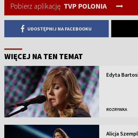
Pobierz aplikację
TVP POLONIA
UDOSTĘPNIJ NA FACEBOOKU
WIĘCEJ NA TEN TEMAT
Edyta Bartosi
ROZRYWKA
Alicja Szempl