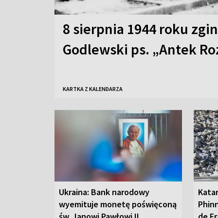
8 sierpnia 1944 roku zgi
Godlewski ps. „Antek Ro
KARTKA Z KALENDARZA
Ukraina: Bank narodowy
Kata
wyemituje monetę poświęconą
Phinn
św. Janowi Pawłowi II
de Fr