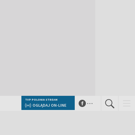
...
TVP POLONIA STREAM
OGLĄDAJ ON-LINE