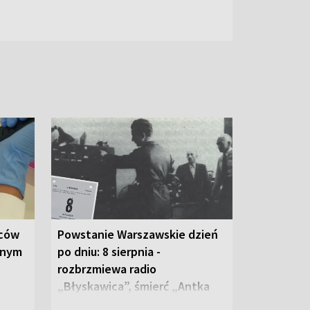
wców
Powstanie Warszawskie dzień
anym
po dniu: 8 sierpnia -
rozbrzmiewa radio
„Błyskawica”, śmierć „Antka
Rozpylacza”