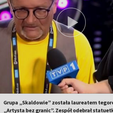
Grupa „Skaldowie” została laureatem tegor
„Artysta bez granic”. Zespół odebrał statue