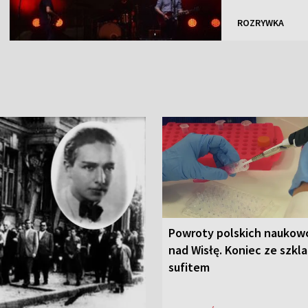
ROZRYWKA
Powroty polskich nauko
nad Wisłę. Koniec ze szkl
sufitem