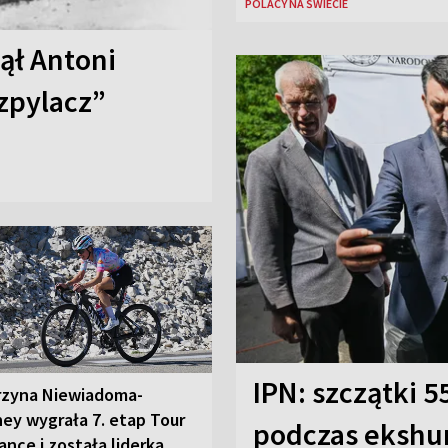
POLACY NA ŚWIECIE
nął Antoni
zpylacz”
IPN: szczątki 
rzyna Niewiadoma-
ey wygrała 7. etap Tour
podczas ekshu
ance i została liderką