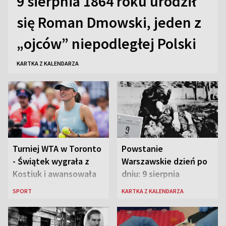
9 sierpnia 1864 roku urodził
się Roman Dmowski, jeden z
„ojców” niepodległej Polski
KARTKA Z KALENDARZA
Turniej WTA w Toronto
Powstanie
- Świątek wygrała z
Warszawskie dzień po
Kostiuk i awansowała
dniu: 9 sierpnia
do ćwierćfinału
SPORT
KARTKA Z KALENDARZA