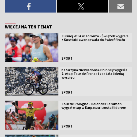
WIĘCEJ NA TEN TEMAT
Turniej WTA w Toronto - Świątek wygrała
z Kostiuk i awansowała do ćwierćfinału
SPORT
Katarzyna Niewiadoma-Phinney wygrała
7. etap Tour de France i została liderką
wyścigu
SPORT
Tour de Pologne - Holender Lemmen
wygrał etap w Karpaczu i został liderem
SPORT