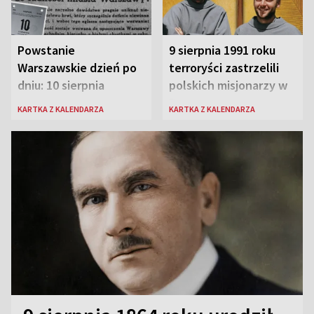
Powstanie
9 sierpnia 1991 roku
Warszawskie dzień po
terroryści zastrzelili
dniu: 10 sierpnia
polskich misjonarzy w
Peru
KARTKA Z KALENDARZA
KARTKA Z KALENDARZA