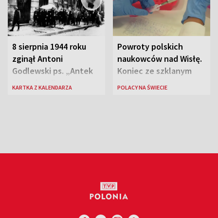
8 sierpnia 1944 roku
Powroty polskich
zginął Antoni
naukowców nad Wisłę.
Godlewski ps. „Antek
Koniec ze szklanym
Rozpylacz”
sufitem
KARTKA Z KALENDARZA
POLACY NA ŚWIECIE