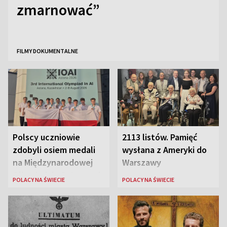
zmarnować”
FILMY DOKUMENTALNE
Polscy uczniowie
2113 listów. Pamięć
zdobyli osiem medali
wysłana z Ameryki do
na Międzynarodowej
Warszawy
Olimpiadzie Sztucznej
POLACY NA ŚWIECIE
POLACY NA ŚWIECIE
Inteligencji 2026