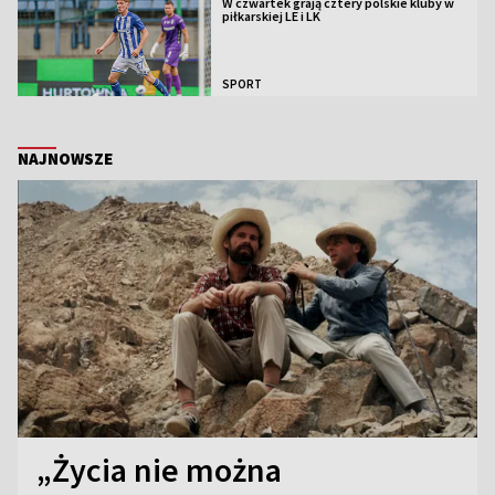
W czwartek grają cztery polskie kluby w
piłkarskiej LE i LK
SPORT
NAJNOWSZE
„Życia nie można