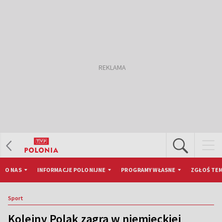
O NAS
INFORMACJE POLONIJNE
PROGRAMY WŁASNE
ZGŁOŚ TEM
Sport
Kolejny Polak zagra w niemieckiej