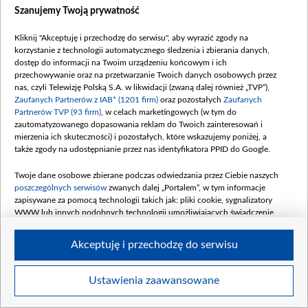
Szanujemy Twoją prywatność
Kliknij "Akceptuję i przechodzę do serwisu", aby wyrazić zgody na
korzystanie z technologii automatycznego śledzenia i zbierania danych,
dostęp do informacji na Twoim urządzeniu końcowym i ich
Wielkimi krokami zbliżamy się do pierwszych w tym roku meczów piłkarskiej
przechowywanie oraz na przetwarzanie Twoich danych osobowych przez
reprezentacji Polski. (fot.PAP/Leszek Szymański)
nas, czyli Telewizję Polską S.A. w likwidacji (zwaną dalej również „TVP”),
Zaufanych Partnerów z IAB* (1201 firm)
oraz pozostałych
Zaufanych
Partnerów TVP (93 firm)
, w celach marketingowych (w tym do
zautomatyzowanego dopasowania reklam do Twoich zainteresowań i
mierzenia ich skuteczności) i pozostałych, które wskazujemy poniżej, a
także zgody na udostępnianie przez nas identyfikatora PPID do Google.
Twoje dane osobowe zbierane podczas odwiedzania przez Ciebie naszych
poszczególnych serwisów
zwanych dalej „Portalem”, w tym informacje
zapisywane za pomocą technologii takich jak: pliki cookie, sygnalizatory
WWW lub innych podobnych technologii umożliwiających świadczenie
dopasowanych i bezpiecznych usług, personalizację treści oraz reklam,
udostępnianie funkcji mediów społecznościowych oraz analizowanie ruchu
Akceptuję i przechodzę do serwisu
w Internecie.
Twoje dane osobowe zbierane podczas odwiedzania przez Ciebie
Ustawienia zaawansowane
Item
poszczególnych serwisów
na Portalu, takie jak adresy IP, identyfikatory
Szczegóły
Twoich urządzeń końcowych i identyfikatory plików cookie, informacje o
1