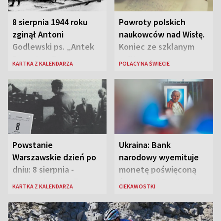
8 sierpnia 1944 roku
Powroty polskich
zginął Antoni
naukowców nad Wisłę.
Godlewski ps. „Antek
Koniec ze szklanym
Rozpylacz”
sufitem
KARTKA Z KALENDARZA
POLACY NA ŚWIECIE
Powstanie
Ukraina: Bank
Warszawskie dzień po
narodowy wyemituje
dniu: 8 sierpnia -
monetę poświęconą
rozbrzmiewa radio
św. Janowi Pawłowi II
KARTKA Z KALENDARZA
CIEKAWOSTKI
„Błyskawica”, śmierć
„Antka Rozpylacza”