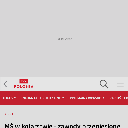
O NAS
INFORMACJE POLONIJNE
PROGRAMY WŁASNE
ZGŁOŚ TEM
Sport
MŚ w kolarstwie - zawody przeniesione