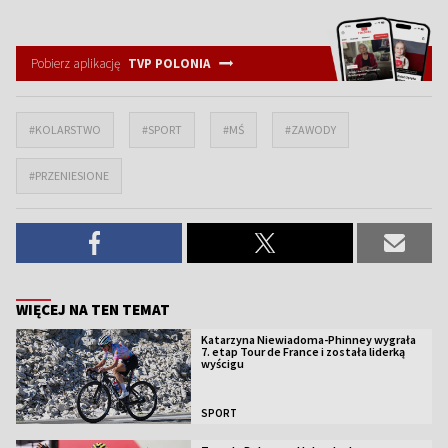
Pobierz aplikację
TVP POLONIA
#KOLARSTWO
#SPORT
#MŚ
#ZAWODY
#PRZENIESIONE
WIĘCEJ NA TEN TEMAT
Katarzyna Niewiadoma-Phinney wygrała
7. etap Tour de France i została liderką
wyścigu
SPORT