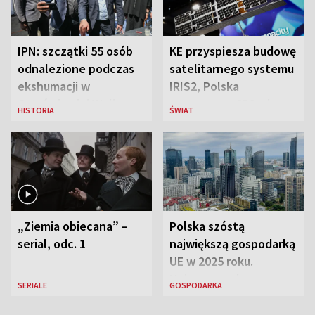
IPN: szczątki 55 osób
KE przyspiesza budowę
odnalezione podczas
satelitarnego systemu
ekshumacji w
IRIS2, Polska
Ostrówkach i Woli
przeznaczy 656 mln
HISTORIA
ŚWIAT
Ostrowieckiej
euro
„Ziemia obiecana” –
Polska szóstą
serial, odc. 1
największą gospodarką
UE w 2025 roku.
Najnowsze dane
SERIALE
GOSPODARKA
Eurostatu