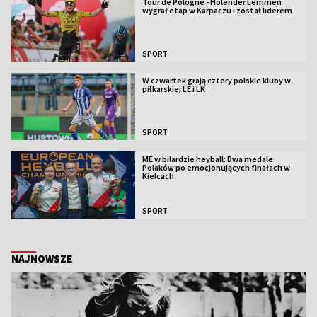
Tour de Pologne - Holender Lemmen
wygrał etap w Karpaczu i został liderem
SPORT
W czwartek grają cztery polskie kluby w
piłkarskiej LE i LK
SPORT
ME w bilardzie heyball: Dwa medale
Polaków po emocjonujących finałach w
Kielcach
SPORT
NAJNOWSZE