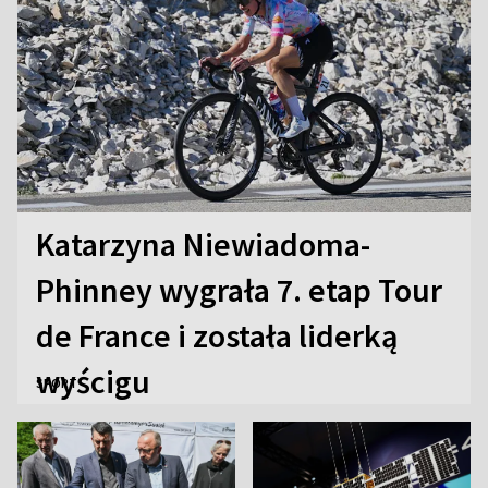
Katarzyna Niewiadoma-
Phinney wygrała 7. etap Tour
de France i została liderką
wyścigu
SPORT