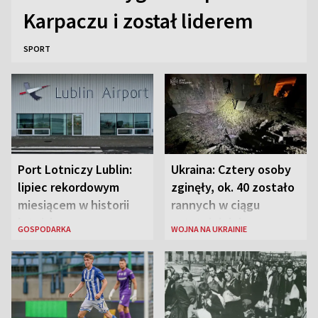
Karpaczu i został liderem
SPORT
Port Lotniczy Lublin:
Ukraina: Cztery osoby
lipiec rekordowym
zginęły, ok. 40 zostało
miesiącem w historii
rannych w ciągu
lotniska
ostatniej doby w
GOSPODARKA
WOJNA NA UKRAINIE
rosyjskich atakach