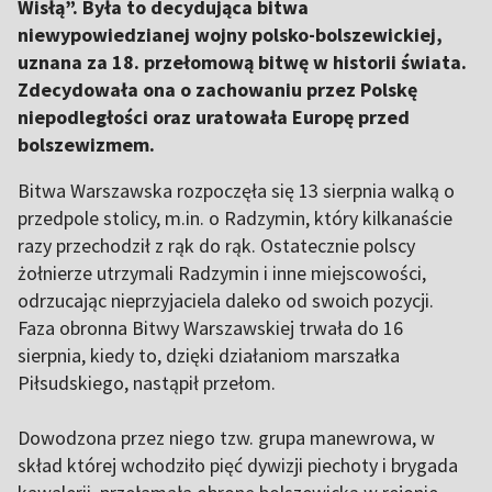
Wisłą”. Była to decydująca bitwa
niewypowiedzianej wojny polsko-bolszewickiej,
uznana za 18. przełomową bitwę w historii świata.
Zdecydowała ona o zachowaniu przez Polskę
niepodległości oraz uratowała Europę przed
bolszewizmem.
Bitwa Warszawska rozpoczęła się 13 sierpnia walką o
przedpole stolicy, m.in. o Radzymin, który kilkanaście
razy przechodził z rąk do rąk. Ostatecznie polscy
żołnierze utrzymali Radzymin i inne miejscowości,
odrzucając nieprzyjaciela daleko od swoich pozycji.
Faza obronna Bitwy Warszawskiej trwała do 16
sierpnia, kiedy to, dzięki działaniom marszałka
Piłsudskiego, nastąpił przełom.
Dowodzona przez niego tzw. grupa manewrowa, w
skład której wchodziło pięć dywizji piechoty i brygada