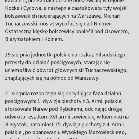
kawalerii, przełamała obronę bolszewicką w rejonie
Kocka i Cycowa, a następnie zaatakowała tyły wojsk
bolszewickich nacierających na Warszawę. Michaił
Tuchaczewski musiał wycofać się nad Niemen.
Ostateczną klęskę bolszewicy ponieśli pod Osowcem,
Białymstokiem i Kolnem.
19 sierpnia jednostki polskie na rozkaz Piłsudskiego
przeszły do działań pościgowych, starając się
uniemożliwić odwrót głównych sił Tuchaczewskiego,
znajdujących się na północ od Warszawy.
21 sierpnia rozpoczęła się decydująca faza działań
pościgowych: 1. dywizja piechoty z 3. Armii polskiej
sforsowała Narew pod Rybakami, odcinając drogę
odwrotu resztkom XVI armii sowieckiej w kierunku na
Białystok, natomiast 15. dywizja piechoty z 4. Armii
polskiej, po opanowaniu Wysokiego Mazowieckiego,