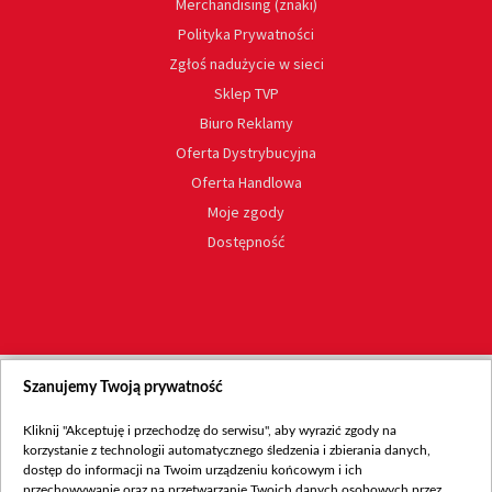
Merchandising (znaki)
Polityka Prywatności
Zgłoś nadużycie w sieci
Sklep TVP
Biuro Reklamy
Oferta Dystrybucyjna
Oferta Handlowa
Moje zgody
Dostępność
Szanujemy Twoją prywatność
Kliknij "Akceptuję i przechodzę do serwisu", aby wyrazić zgody na
korzystanie z technologii automatycznego śledzenia i zbierania danych,
dostęp do informacji na Twoim urządzeniu końcowym i ich
przechowywanie oraz na przetwarzanie Twoich danych osobowych przez