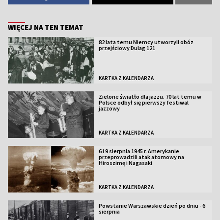
WIĘCEJ NA TEN TEMAT
82 lata temu Niemcy utworzyli obóz
przejściowy Dulag 121
KARTKA Z KALENDARZA
Zielone światło dla jazzu. 70 lat temu w
Polsce odbył się pierwszy festiwal
jazzowy
KARTKA Z KALENDARZA
6 i 9 sierpnia 1945 r. Amerykanie
przeprowadzili atak atomowy na
Hiroszimę i Nagasaki
KARTKA Z KALENDARZA
Powstanie Warszawskie dzień po dniu - 6
sierpnia