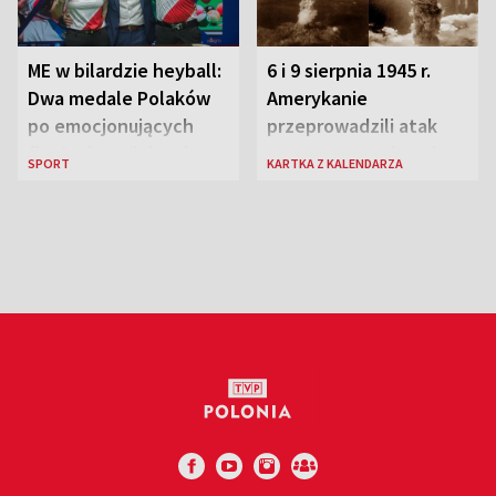
ME w bilardzie heyball:
6 i 9 sierpnia 1945 r.
Dwa medale Polaków
Amerykanie
po emocjonujących
przeprowadzili atak
finałach w Kielcach
atomowy na Hiroszimę
SPORT
KARTKA Z KALENDARZA
i Nagasaki