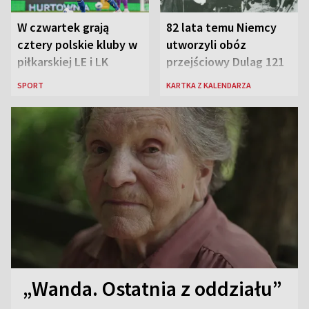
W czwartek grają
82 lata temu Niemcy
cztery polskie kluby w
utworzyli obóz
piłkarskiej LE i LK
przejściowy Dulag 121
SPORT
KARTKA Z KALENDARZA
„Wanda. Ostatnia z oddziału”