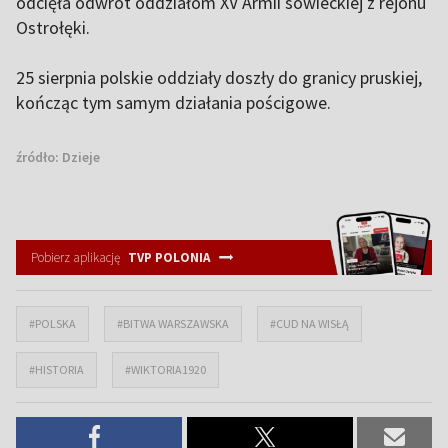
odcięła odwrót oddziałom XV Armii sowieckiej z rejonu
Ostrołęki.
25 sierpnia polskie oddziały doszły do granicy pruskiej,
kończąc tym samym działania pościgowe.
źródło:
Dzieje
Pobierz aplikację
TVP POLONIA
#POLSKA
#BITWA WARSZAWSKA
#CUD NA WISŁĄ
#HISTORIA
#WIKTORIA1920