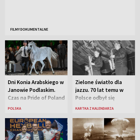
FILMY DOKUMENTALNE
Dni Konia Arabskiego w
Zielone światło dla
Janowie Podlaskim.
jazzu. 70 lat temu w
Czas na Pride of Poland
Polsce odbył się
pierwszy festiwal
POLSKA
KARTKA Z KALENDARZA
jazzowy