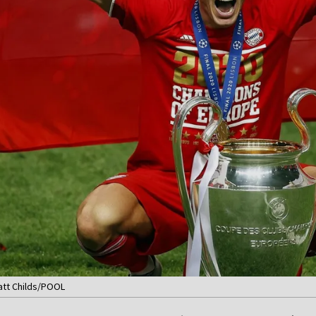
att Childs/POOL