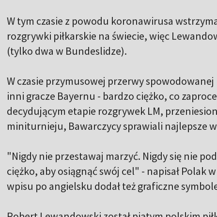
W tym czasie z powodu koronawirusa wstrzyma
rozgrywki piłkarskie na świecie, więc Lewandow
(tylko dwa w Bundeslidze).
W czasie przymusowej przerwy spowodowanej 
inni gracze Bayernu - bardzo ciężko, co zapro
decydującym etapie rozgrywek LM, przeniesion
miniturnieju, Bawarczycy sprawiali najlepsze w
"Nigdy nie przestawaj marzyć. Nigdy się nie po
ciężko, aby osiągnąć swój cel" - napisał Polak w
wpisu po angielsku dodał też graficzne symbole
Robert Lewandowski został piątym polskim pił