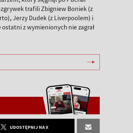
zgrywek trafili Zbigniew Boniek (z
to), Jerzy Dudek (z Liverpoolem) i
ostatni z wymienionych nie zagrał
UDOSTĘPNIJ NA X