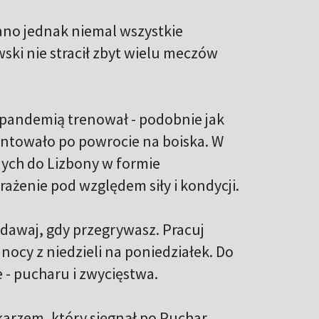
no jednak niemal wszystkie
ski nie stracił zbyt wielu meczów
pandemią trenował - podobnie jak
centowało po powrocie na boiska. W
ych do Lizbony w formie
rażenie pod względem siły i kondycji.
ddawaj, gdy przegrywasz. Pracuj
 nocy z niedzieli na poniedziałek. Do
 - pucharu i zwycięstwa.
karzem, który sięgnął po Puchar