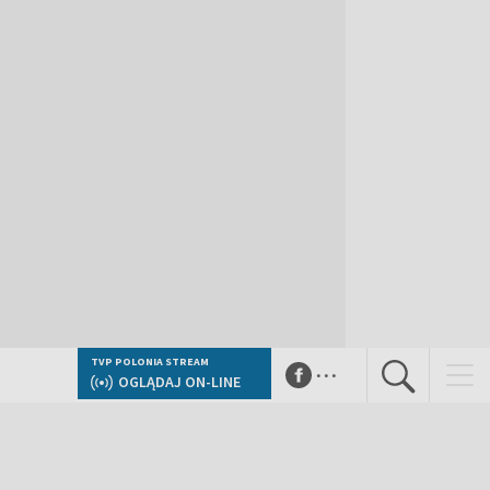
...
TVP POLONIA STREAM
OGLĄDAJ ON-LINE