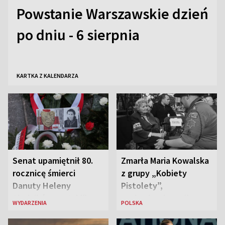
Powstanie Warszawskie dzień
po dniu - 6 sierpnia
KARTKA Z KALENDARZA
Senat upamiętnił 80.
Zmarła Maria Kowalska
rocznicę śmierci
z grupy „Kobiety
Danuty Heleny
Pistolety”,
Siedzikówny „Inki”
sanitariuszka pułku
WYDARZENIA
POLSKA
„Baszta”