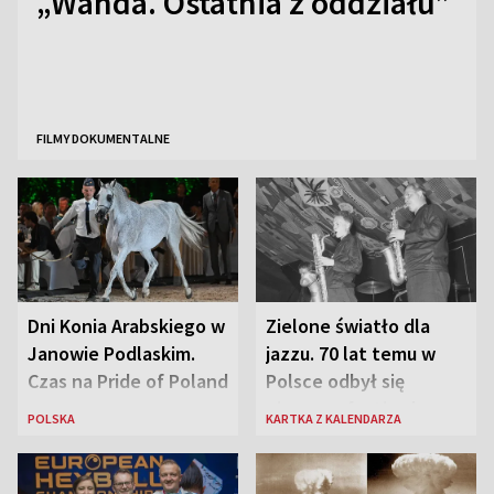
„Wanda. Ostatnia z oddziału”
FILMY DOKUMENTALNE
Dni Konia Arabskiego w
Zielone światło dla
Janowie Podlaskim.
jazzu. 70 lat temu w
Czas na Pride of Poland
Polsce odbył się
pierwszy festiwal
POLSKA
KARTKA Z KALENDARZA
jazzowy