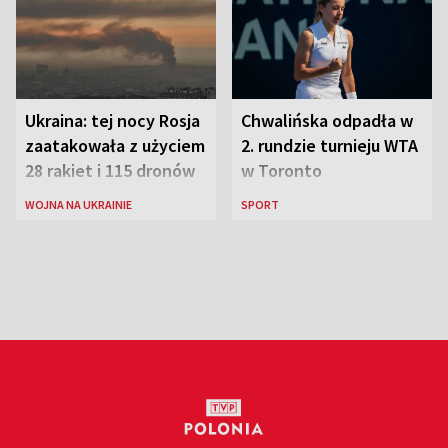
Ukraina: tej nocy Rosja
Chwalińska odpadła w
zaatakowała z użyciem
2. rundzie turnieju WTA
28 rakiet i 115 dronów
w Toronto
WOJNA NA UKRAINIE
SPORT