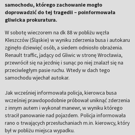
samochodu, którego zachowanie mogło
doprowadzić do tej tragedii – poinformowała
gliwicka prokuratura.
W sobotę wieczorem na dk 88 w pobliżu węzła
Kleszczów (Śląskie) w wyniku zderzenia busa i autokaru
zginęło dziewięć osób, a siedem odniosło obrażenia.
Renault traffic, jadący od Gliwic w stronę Wrocławia,
przewrócił się na jezdnię i sunąc po niej znalazł się na
przeciwległym pasie ruchu. Wtedy w dach tego
samochodu wjechał autokar.
Jak wcześniej informowała policja, kierowca busa
wcześniej prawdopodobnie próbował uniknąć zderzenia
z innym autem i wykonał manewr, w wyniku którego
stracił panowanie nad pojazdem. Policja informowała
rano o trwających przesłuchaniach m.in. kierowcy, który
był w pobliżu miejsca wypadku.