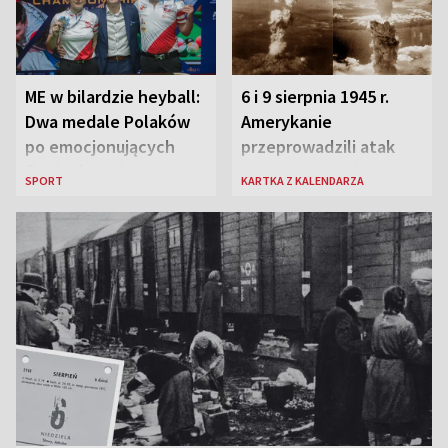
ME w bilardzie heyball:
6 i 9 sierpnia 1945 r.
Dwa medale Polaków
Amerykanie
po emocjonujących
przeprowadzili atak
finałach w Kielcach
atomowy na Hiroszimę
SPORT
KARTKA Z KALENDARZA
i Nagasaki