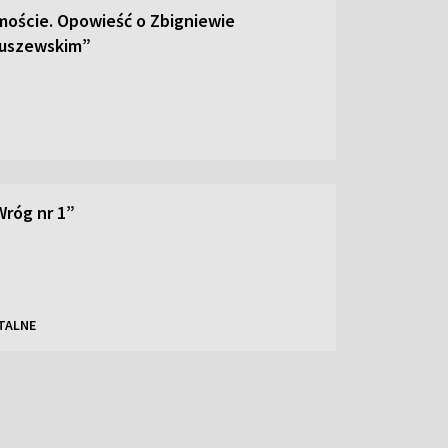
moście. Opowieść o Zbigniewie
uszewskim”
Wróg nr 1”
TALNE