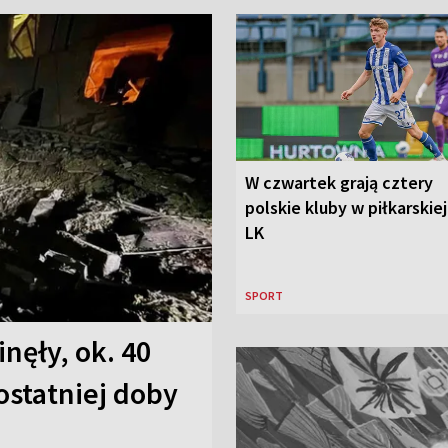
W czwartek grają cztery
polskie kluby w piłkarskiej 
LK
SPORT
nęły, ok. 40
ostatniej doby