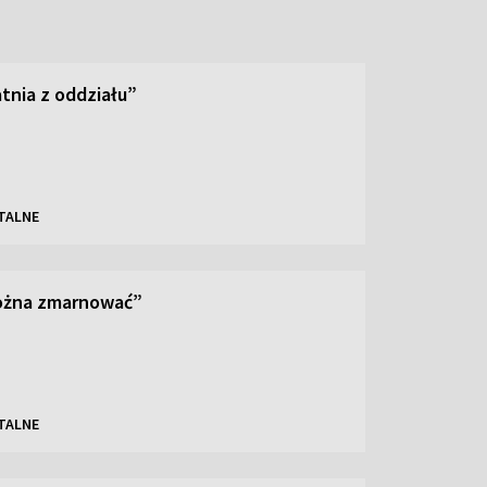
tnia z oddziału”
TALNE
można zmarnować”
TALNE