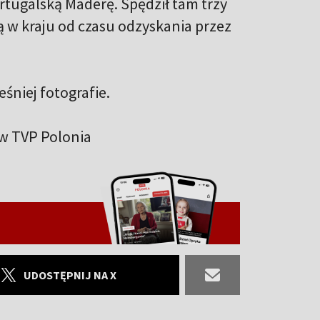
rtugalską Maderę. Spędził tam trzy
ą w kraju od czasu odzyskania przez
niej fotografie.
5 w TVP Polonia
UDOSTĘPNIJ NA X