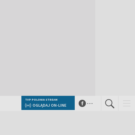
...
TVP POLONIA STREAM
OGLĄDAJ ON-LINE