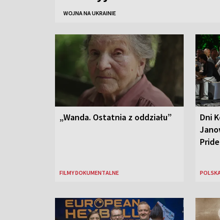
WOJNA NA UKRAINIE
„Wanda. Ostatnia z oddziału”
Dni K
Jano
Pride
FILMY DOKUMENTALNE
POLSK