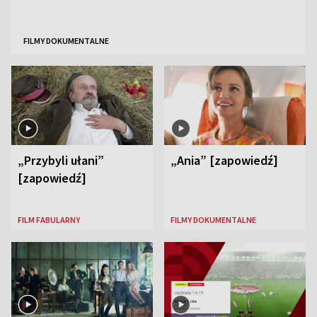
FILMY DOKUMENTALNE
„Przybyli ułani”
„Ania” [zapowiedź]
[zapowiedź]
FILM FABULARNY
FILMY DOKUMENTALNE