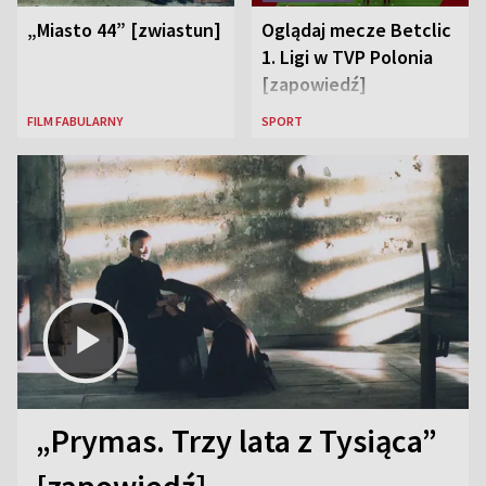
„Miasto 44” [zwiastun]
Oglądaj mecze Betclic
1. Ligi w TVP Polonia
[zapowiedź]
FILM FABULARNY
SPORT
„Prymas. Trzy lata z Tysiąca”