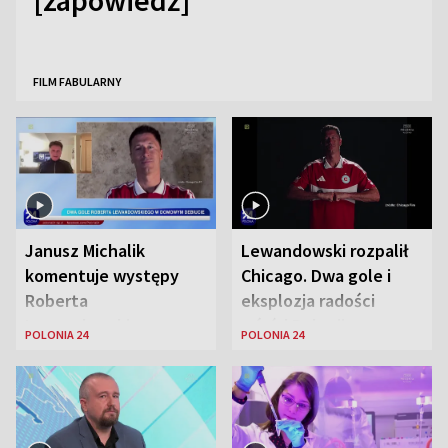
[zapowiedź]
FILM FABULARNY
Janusz Michalik
Lewandowski rozpalił
komentuje występy
Chicago. Dwa gole i
Roberta
eksplozja radości
Lewandowskiego w
wśród Polonii
POLONIA 24
POLONIA 24
Stanach
Zjednoczonych