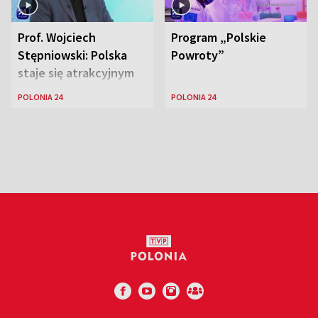
Prof. Wojciech
Program „Polskie
Stępniowski: Polska
Powroty”
staje się atrakcyjnym
miejscem dla
POLONIA 24
POLONIA 24
naukowców