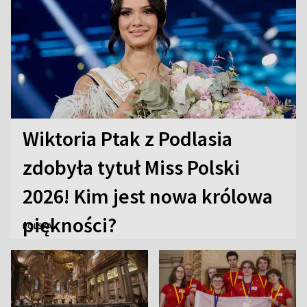
Wiktoria Ptak z Podlasia
zdobyła tytuł Miss Polski
2026! Kim jest nowa królowa
piękności?
POLSKA