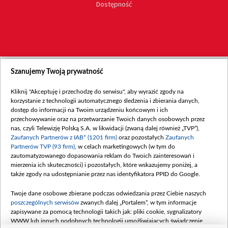
Dostępność
Szanujemy Twoją prywatność
Kliknij "Akceptuję i przechodzę do serwisu", aby wyrazić zgody na
korzystanie z technologii automatycznego śledzenia i zbierania danych,
dostęp do informacji na Twoim urządzeniu końcowym i ich
przechowywanie oraz na przetwarzanie Twoich danych osobowych przez
nas, czyli Telewizję Polską S.A. w likwidacji (zwaną dalej również „TVP”),
Zaufanych Partnerów z IAB* (1201 firm)
oraz pozostałych
Zaufanych
Partnerów TVP (93 firm)
, w celach marketingowych (w tym do
zautomatyzowanego dopasowania reklam do Twoich zainteresowań i
mierzenia ich skuteczności) i pozostałych, które wskazujemy poniżej, a
także zgody na udostępnianie przez nas identyfikatora PPID do Google.
Twoje dane osobowe zbierane podczas odwiedzania przez Ciebie naszych
poszczególnych serwisów
zwanych dalej „Portalem”, w tym informacje
zapisywane za pomocą technologii takich jak: pliki cookie, sygnalizatory
WWW lub innych podobnych technologii umożliwiających świadczenie