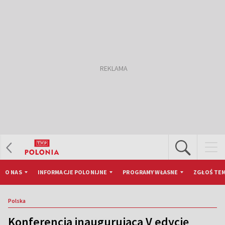
O NAS
INFORMACJE POLONIJNE
PROGRAMY WŁASNE
ZGŁOŚ TEM
Polska
Konferencja inaugurująca V edycję