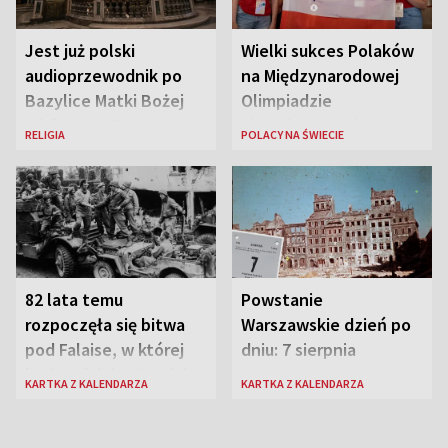
Jest już polski
Wielki sukces Polaków
audioprzewodnik po
na Międzynarodowej
Bazylice Matki Bożej
Olimpiadzie
Większej w Rzymie
Lingwistycznej
RELIGIA
POLACY NA ŚWIECIE
82 lata temu
Powstanie
rozpoczęła się bitwa
Warszawskie dzień po
pod Falaise, w której
dniu: 7 sierpnia
brała udział 1. Dywizja
KARTKA Z KALENDARZA
KARTKA Z KALENDARZA
Pancerna gen. Maczka