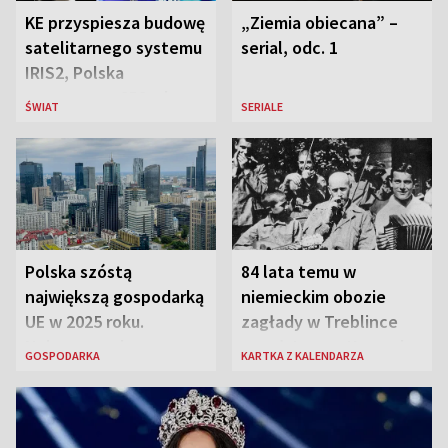
KE przyspiesza budowę
„Ziemia obiecana” –
satelitarnego systemu
serial, odc. 1
IRIS2, Polska
przeznaczy 656 mln
ŚWIAT
SERIALE
euro
Polska szóstą
84 lata temu w
największą gospodarką
niemieckim obozie
UE w 2025 roku.
zagłady w Treblince
Najnowsze dane
zmarł Janusz Korczak
GOSPODARKA
KARTKA Z KALENDARZA
Eurostatu