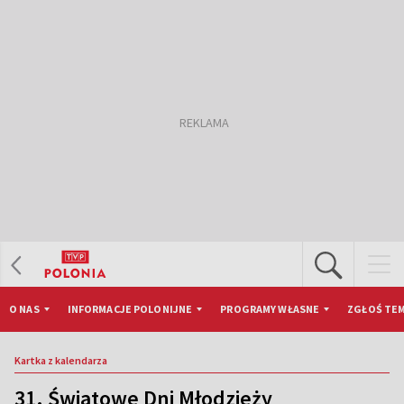
O NAS
INFORMACJE POLONIJNE
PROGRAMY WŁASNE
ZGŁOŚ TEM
Kartka z kalendarza
31. Światowe Dni Młodzieży