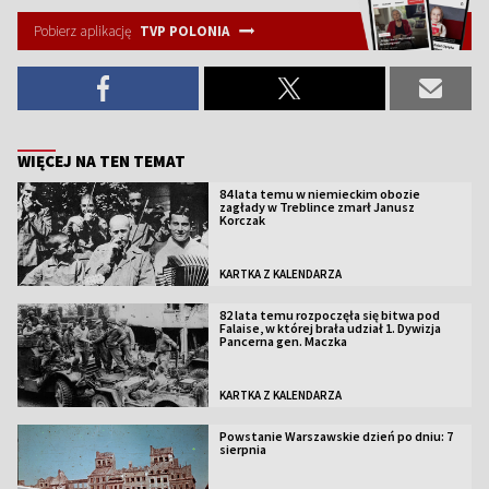
Pobierz aplikację
TVP POLONIA
WIĘCEJ NA TEN TEMAT
84 lata temu w niemieckim obozie
zagłady w Treblince zmarł Janusz
Korczak
KARTKA Z KALENDARZA
82 lata temu rozpoczęła się bitwa pod
Falaise, w której brała udział 1. Dywizja
Pancerna gen. Maczka
KARTKA Z KALENDARZA
Powstanie Warszawskie dzień po dniu: 7
sierpnia