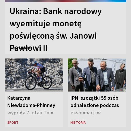
Ukraina: Bank narodowy
wyemituje monetę
poświęconą św. Janowi
Pawłowi II
CIEKAWOSTKI
Katarzyna
IPN: szczątki 55 osób
Niewiadoma-Phinney
odnalezione podczas
wygrała 7. etap Tour
ekshumacji w
de France i została
Ostrówkach i Woli
SPORT
HISTORIA
liderką wyścigu
Ostrowieckiej