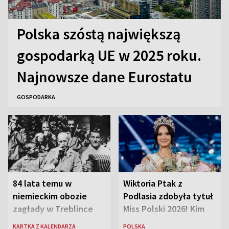
Polska szóstą największą
gospodarką UE w 2025 roku.
Najnowsze dane Eurostatu
GOSPODARKA
84 lata temu w
Wiktoria Ptak z
niemieckim obozie
Podlasia zdobyła tytuł
zagłady w Treblince
Miss Polski 2026! Kim
zmarł Janusz Korczak
jest nowa królowa
KARTKA Z KALENDARZA
POLSKA