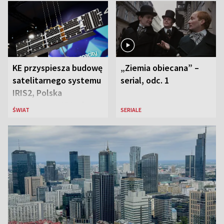
KE przyspiesza budowę
„Ziemia obiecana” –
satelitarnego systemu
serial, odc. 1
IRIS2, Polska
przeznaczy 656 mln
ŚWIAT
SERIALE
euro