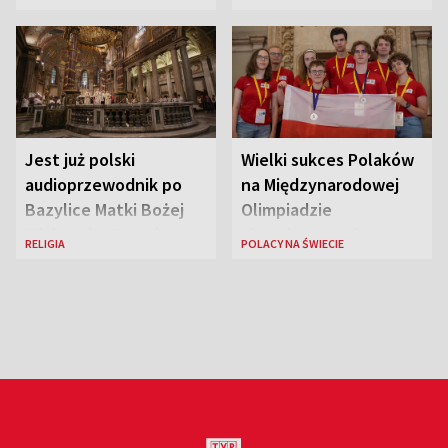
piękności?
Jest już polski
Wielki sukces Polaków
audioprzewodnik po
na Międzynarodowej
Bazylice Matki Bożej
Olimpiadzie
Większej w Rzymie
Lingwistycznej
RELIGIA
POLACY NA ŚWIECIE