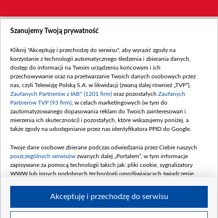
Szanujemy Twoją prywatność
Kliknij "Akceptuję i przechodzę do serwisu", aby wyrazić zgody na
korzystanie z technologii automatycznego śledzenia i zbierania danych,
dostęp do informacji na Twoim urządzeniu końcowym i ich
przechowywanie oraz na przetwarzanie Twoich danych osobowych przez
nas, czyli Telewizję Polską S.A. w likwidacji (zwaną dalej również „TVP”),
Zaufanych Partnerów z IAB* (1201 firm)
oraz pozostałych
Zaufanych
Partnerów TVP (93 firm)
, w celach marketingowych (w tym do
zautomatyzowanego dopasowania reklam do Twoich zainteresowań i
mierzenia ich skuteczności) i pozostałych, które wskazujemy poniżej, a
także zgody na udostępnianie przez nas identyfikatora PPID do Google.
Twoje dane osobowe zbierane podczas odwiedzania przez Ciebie naszych
poszczególnych serwisów
zwanych dalej „Portalem”, w tym informacje
zapisywane za pomocą technologii takich jak: pliki cookie, sygnalizatory
WWW lub innych podobnych technologii umożliwiających świadczenie
dopasowanych i bezpiecznych usług, personalizację treści oraz reklam,
udostępnianie funkcji mediów społecznościowych oraz analizowanie ruchu
Akceptuję i przechodzę do serwisu
w Internecie.