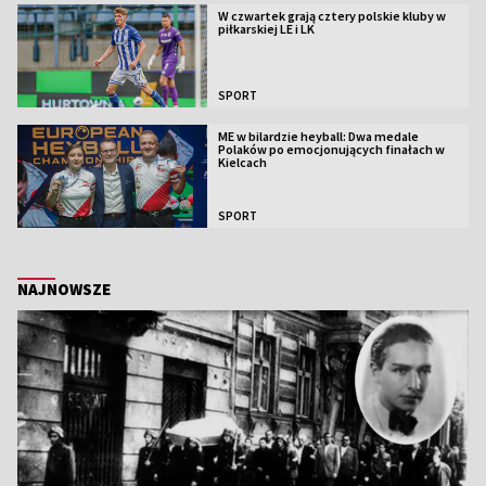
W czwartek grają cztery polskie kluby w
piłkarskiej LE i LK
SPORT
ME w bilardzie heyball: Dwa medale
Polaków po emocjonujących finałach w
Kielcach
SPORT
NAJNOWSZE