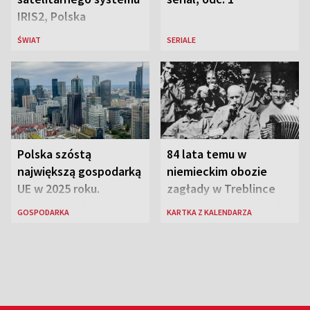
IRIS2, Polska
przeznaczy 656 mln
ŚWIAT
SERIALE
euro
Polska szóstą
84 lata temu w
największą gospodarką
niemieckim obozie
UE w 2025 roku.
zagłady w Treblince
Najnowsze dane
zmarł Janusz Korczak
GOSPODARKA
KARTKA Z KALENDARZA
Eurostatu