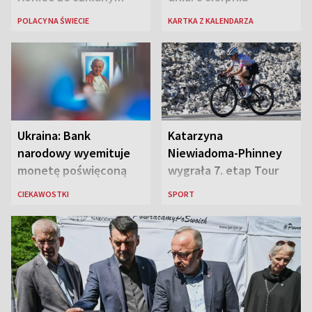
sufitem
rozbrzmiewa radio
POLACY NA ŚWIECIE
KARTKA Z KALENDARZA
„Błyskawica”, śmierć
„Antka Rozpylacza”
Ukraina: Bank
Katarzyna
narodowy wyemituje
Niewiadoma-Phinney
monetę poświęconą
wygrała 7. etap Tour
św. Janowi Pawłowi II
de France i została
CIEKAWOSTKI
SPORT
liderką wyścigu