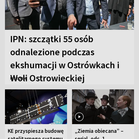
IPN: szczątki 55 osób
odnalezione podczas
ekshumacji w Ostrówkach i
Woli Ostrowieckiej
HISTORIA
KE przyspiesza budowę
„Ziemia obiecana” –
satelitarnego systemu
serial, odc. 1