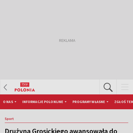
O NAS
INFORMACJE POLONIJNE
PROGRAMY WŁASNE
ZGŁOŚ TEM
Sport
Drużyna Grosickiego awansowała do