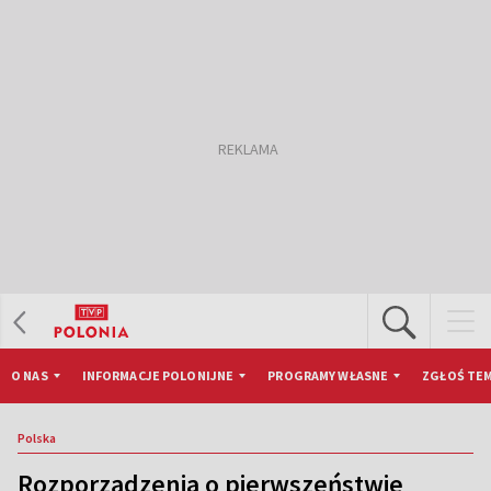
O NAS
INFORMACJE POLONIJNE
PROGRAMY WŁASNE
ZGŁOŚ TEM
Polska
Rozporządzenia o pierwszeństwie