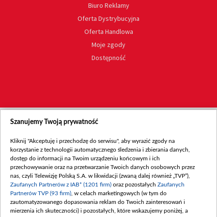
Biuro Reklamy
Oferta Dystrybucyjna
Oferta Handlowa
Moje zgody
Dostępność
Szanujemy Twoją prywatność
Kliknij "Akceptuję i przechodzę do serwisu", aby wyrazić zgody na
korzystanie z technologii automatycznego śledzenia i zbierania danych,
dostęp do informacji na Twoim urządzeniu końcowym i ich
przechowywanie oraz na przetwarzanie Twoich danych osobowych przez
nas, czyli Telewizję Polską S.A. w likwidacji (zwaną dalej również „TVP”),
Zaufanych Partnerów z IAB* (1201 firm)
oraz pozostałych
Zaufanych
Partnerów TVP (93 firm)
, w celach marketingowych (w tym do
zautomatyzowanego dopasowania reklam do Twoich zainteresowań i
mierzenia ich skuteczności) i pozostałych, które wskazujemy poniżej, a