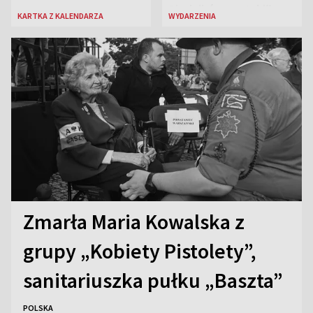
Siedzikówny „Inki”
KARTKA Z KALENDARZA
WYDARZENIA
Zmarła Maria Kowalska z
grupy „Kobiety Pistolety”,
sanitariuszka pułku „Baszta”
POLSKA