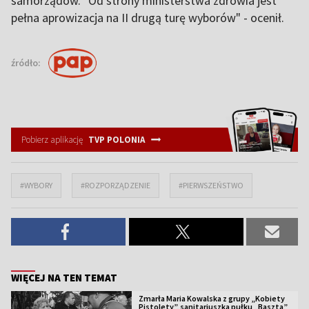
samorządów. "Od strony ministerstwa zdrowia jest
pełna aprowizacja na II drugą turę wyborów" - ocenił.
źródło:
Pobierz aplikację
TVP POLONIA
#WYBORY
#ROZPORZĄDZENIE
#PIERWSZEŃSTWO
WIĘCEJ NA TEN TEMAT
Zmarła Maria Kowalska z grupy „Kobiety
Pistolety”, sanitariuszka pułku „Baszta”