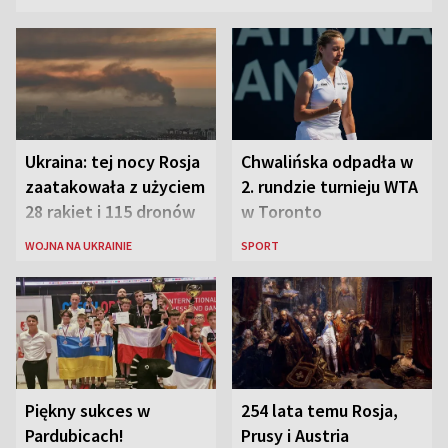
Ukraina: tej nocy Rosja
Chwalińska odpadła w
zaatakowała z użyciem
2. rundzie turnieju WTA
28 rakiet i 115 dronów
w Toronto
WOJNA NA UKRAINIE
SPORT
Piękny sukces w
254 lata temu Rosja,
Pardubicach!
Prusy i Austria