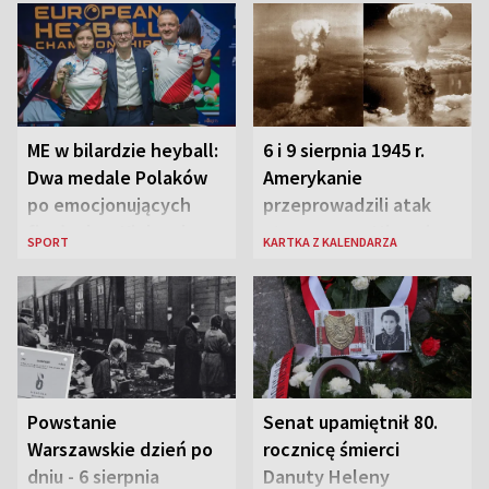
ME w bilardzie heyball:
6 i 9 sierpnia 1945 r.
Dwa medale Polaków
Amerykanie
po emocjonujących
przeprowadzili atak
finałach w Kielcach
atomowy na Hiroszimę
SPORT
KARTKA Z KALENDARZA
i Nagasaki
Powstanie
Senat upamiętnił 80.
Warszawskie dzień po
rocznicę śmierci
dniu - 6 sierpnia
Danuty Heleny