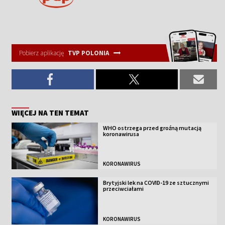
Pobierz aplikację
TVP POLONIA
WIĘCEJ NA TEN TEMAT
WHO ostrzega przed groźną mutacją
koronawirusa
KORONAWIRUS
Brytyjski lek na COVID-19 ze sztucznymi
przeciwciałami
KORONAWIRUS