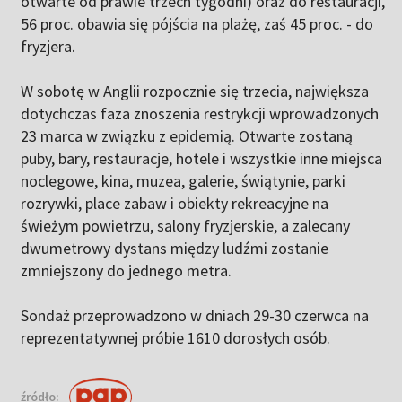
otwarte od prawie trzech tygodni) oraz do restauracji,
56 proc. obawia się pójścia na plażę, zaś 45 proc. - do
fryzjera.
W sobotę w Anglii rozpocznie się trzecia, największa
dotychczas faza znoszenia restrykcji wprowadzonych
23 marca w związku z epidemią. Otwarte zostaną
puby, bary, restauracje, hotele i wszystkie inne miejsca
noclegowe, kina, muzea, galerie, świątynie, parki
rozrywki, place zabaw i obiekty rekreacyjne na
świeżym powietrzu, salony fryzjerskie, a zalecany
dwumetrowy dystans między ludźmi zostanie
zmniejszony do jednego metra.
Sondaż przeprowadzono w dniach 29-30 czerwca na
reprezentatywnej próbie 1610 dorosłych osób.
źródło: