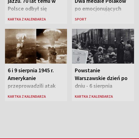
jazzu. 70 lat temu w
Dwa medale Polaków
Polsce odbył się
po emocjonujących
pierwszy festiwal
finałach w Kielcach
KARTKA Z KALENDARZA
SPORT
jazzowy
6 i 9 sierpnia 1945 r.
Powstanie
Amerykanie
Warszawskie dzień po
przeprowadzili atak
dniu - 6 sierpnia
atomowy na Hiroszimę
KARTKA Z KALENDARZA
KARTKA Z KALENDARZA
i Nagasaki