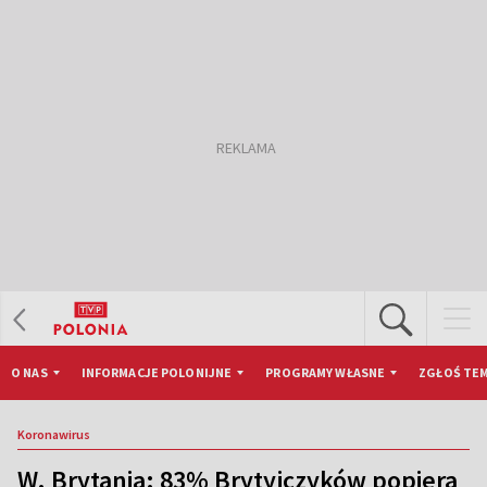
O NAS
INFORMACJE POLONIJNE
PROGRAMY WŁASNE
ZGŁOŚ TEM
Koronawirus
W. Brytania: 83% Brytyjczyków popiera