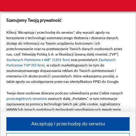
Szanujemy Twoją prywatność
Kliknij "Akceptuję i przechodzę do serwisu", aby wyrazić zgody na
korzystanie z technologii automatycznego śledzenia i zbierania danych,
dostęp do informacji na Twoim urządzeniu końcowym i ich
przechowywanie oraz na przetwarzanie Twoich danych osobowych przez
nas, czyli Telewizję Polską S.A. w likwidacji (zwaną dalej również „TVP”),
Zaufanych Partnerów z IAB* (1201 firm)
oraz pozostałych
Zaufanych
Partnerów TVP (93 firm)
, w celach marketingowych (w tym do
zautomatyzowanego dopasowania reklam do Twoich zainteresowań i
mierzenia ich skuteczności) i pozostałych, które wskazujemy poniżej, a
także zgody na udostępnianie przez nas identyfikatora PPID do Google.
Twoje dane osobowe zbierane podczas odwiedzania przez Ciebie naszych
poszczególnych serwisów
zwanych dalej „Portalem”, w tym informacje
zapisywane za pomocą technologii takich jak: pliki cookie, sygnalizatory
WWW lub innych podobnych technologii umożliwiających świadczenie
dopasowanych i bezpiecznych usług, personalizację treści oraz reklam,
udostępnianie funkcji mediów społecznościowych oraz analizowanie ruchu
Akceptuję i przechodzę do serwisu
w Internecie.