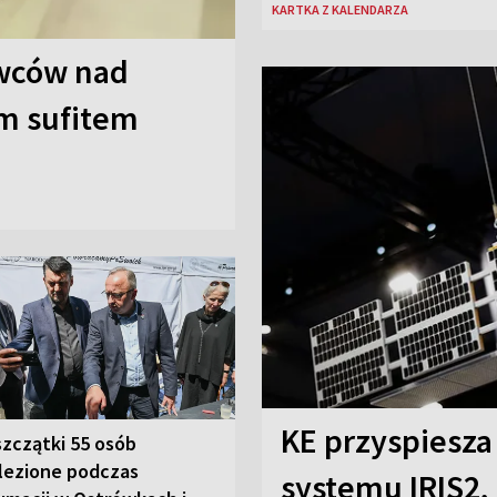
KARTKA Z KALENDARZA
wców nad
ym sufitem
KE przyspiesza
szczątki 55 osób
lezione podczas
systemu IRIS2,