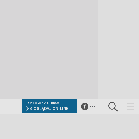
...
TVP POLONIA STREAM
OGLĄDAJ ON-LINE