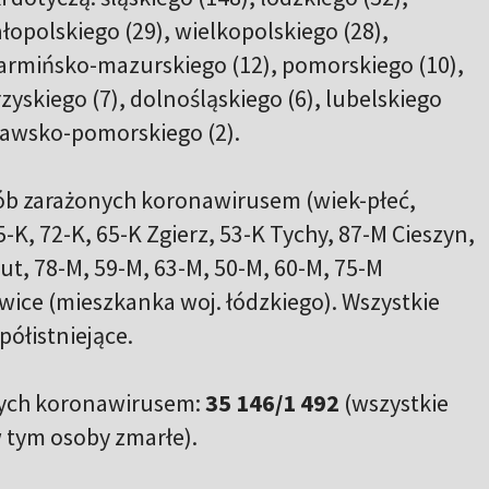
opolskiego (29), wielkopolskiego (28),
armińsko-mazurskiego (12), pomorskiego (10),
zyskiego (7), dolnośląskiego (6), lubelskiego
kujawsko-pomorskiego (2).
ób zarażonych koronawirusem (wiek-płeć,
-K, 72-K, 65-K Zgierz, 53-K Tychy, 87-M Cieszyn,
t, 78-M, 59-M, 63-M, 50-M, 60-M, 75-M
wice (mieszkanka woj. łódzkiego). Wszystkie
ółistniejące.
nych koronawirusem:
35 146/1 492
(wszystkie
 tym osoby zmarłe).