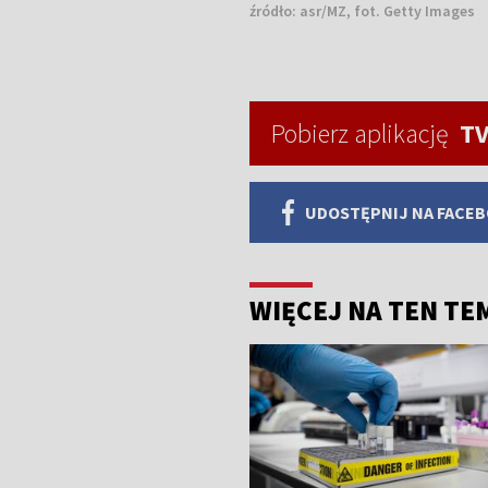
źródło:
asr/MZ, fot. Getty Images
Pobierz aplikację
TV
UDOSTĘPNIJ NA FACE
WIĘCEJ NA TEN TE