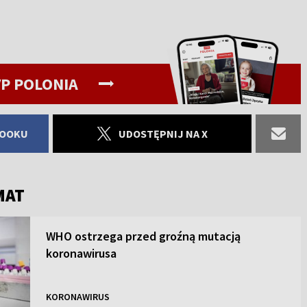
P POLONIA
BOOKU
UDOSTĘPNIJ NA X
MAT
WHO ostrzega przed groźną mutacją
koronawirusa
KORONAWIRUS