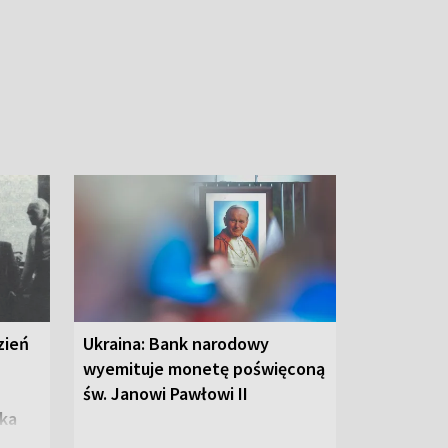
zień
Ukraina: Bank narodowy
wyemituje monetę poświęconą
św. Janowi Pawłowi II
tka