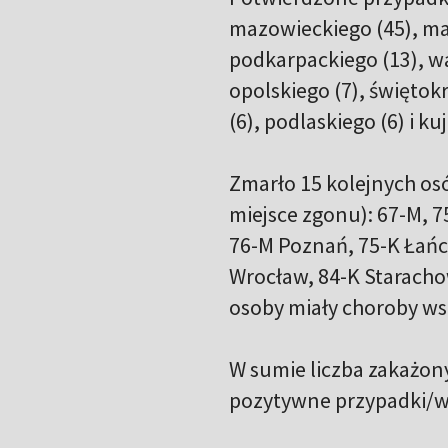
mazowieckiego (45), mał
podkarpackiego (13), w
opolskiego (7), świętokr
(6), podlaskiego (6) i 
Zmarło 15 kolejnych os
miejsce zgonu): 67-M, 75
76-M Poznań, 75-K Łańcu
Wrocław, 84-K Staracho
osoby miały choroby wsp
W sumie liczba zakażo
pozytywne przypadki/w