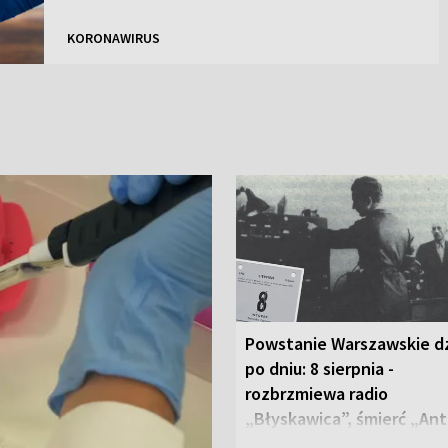
KORONAWIRUS
Powstanie Warszawskie d
po dniu: 8 sierpnia -
rozbrzmiewa radio
„Błyskawica”, śmierć „An
Rozpylacza”