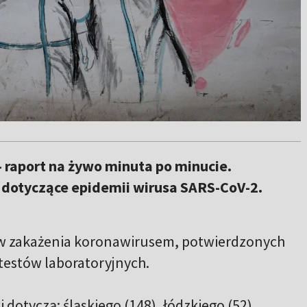
 raport na żywo minuta po minucie.
dotyczące epidemii wirusa SARS-CoV-2.
 zakażenia koronawirusem, potwierdzonych
estów laboratoryjnych.
dotyczą: śląskiego (148), łódzkiego (52),