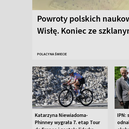
Powroty polskich nauko
Wisłę. Koniec ze szklan
POLACY NA ŚWIECIE
Katarzyna Niewiadoma-
IPN: 
Phinney wygrała 7. etap Tour
odna