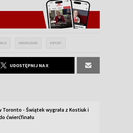
IRUS
#WARSZAWA
#SPORT
UDOSTĘPNIJ NA X
 Toronto - Świątek wygrała z Kostiuk i
o ćwierćfinału