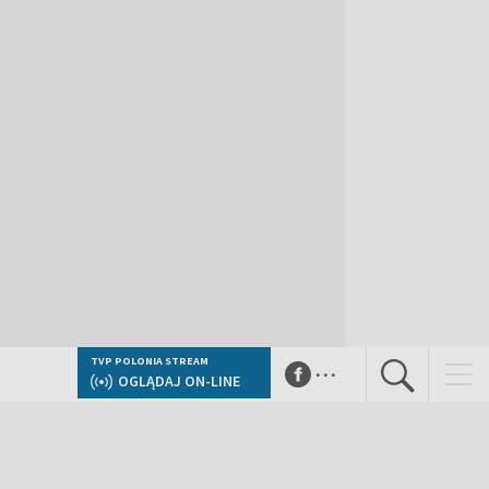
...
TVP POLONIA STREAM
OGLĄDAJ ON-LINE