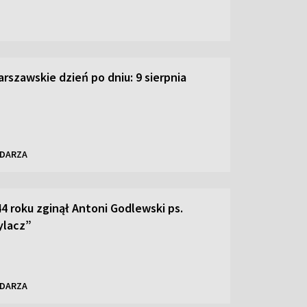
rszawskie dzień po dniu: 9 sierpnia
NDARZA
44 roku zginął Antoni Godlewski ps.
ylacz”
NDARZA