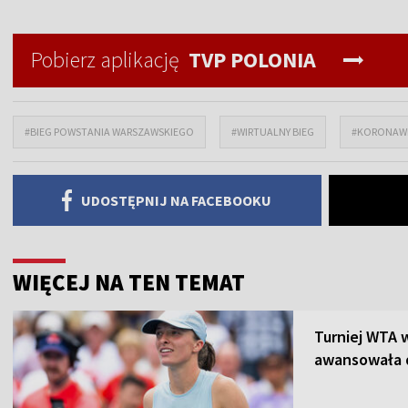
Pobierz aplikację
TVP POLONIA
#BIEG POWSTANIA WARSZAWSKIEGO
#WIRTUALNY BIEG
#KORONAW
UDOSTĘPNIJ NA FACEBOOKU
WIĘCEJ NA TEN TEMAT
Turniej WTA w
awansowała d