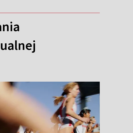
ania
ualnej