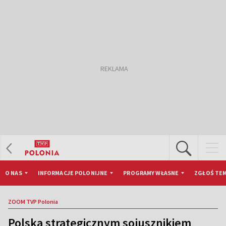
O NAS
INFORMACJE POLONIJNE
PROGRAMY WŁASNE
ZGŁOŚ TEM
ZOOM TVP Polonia
Polska strategicznym sojusznikiem