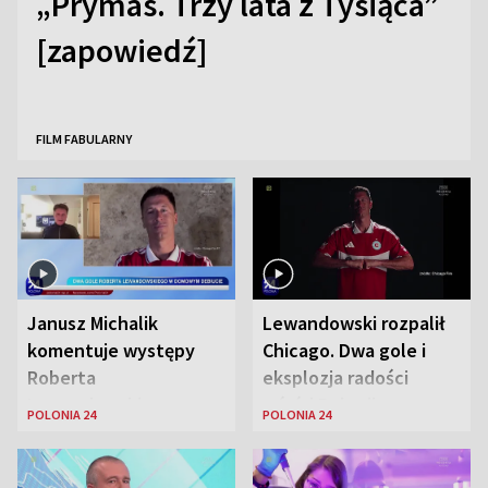
„Prymas. Trzy lata z Tysiąca”
[zapowiedź]
FILM FABULARNY
Janusz Michalik
Lewandowski rozpalił
komentuje występy
Chicago. Dwa gole i
Roberta
eksplozja radości
Lewandowskiego w
wśród Polonii
POLONIA 24
POLONIA 24
Stanach
Zjednoczonych