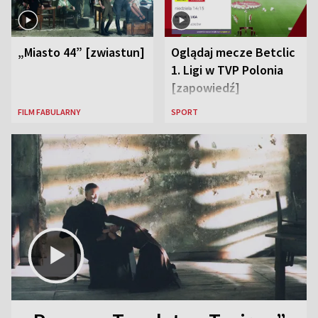
„Miasto 44” [zwiastun]
Oglądaj mecze Betclic
1. Ligi w TVP Polonia
[zapowiedź]
FILM FABULARNY
SPORT