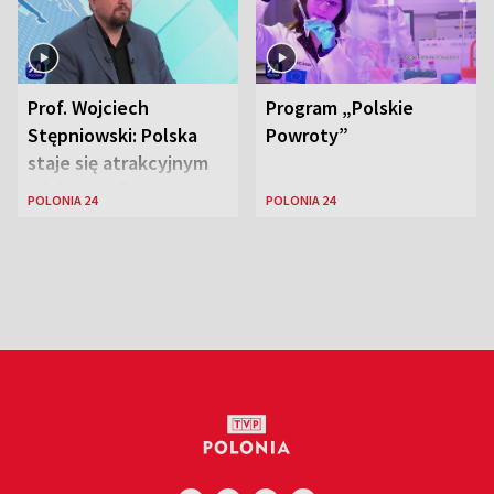
Prof. Wojciech
Program „Polskie
Stępniowski: Polska
Powroty”
staje się atrakcyjnym
miejscem dla
POLONIA 24
POLONIA 24
naukowców