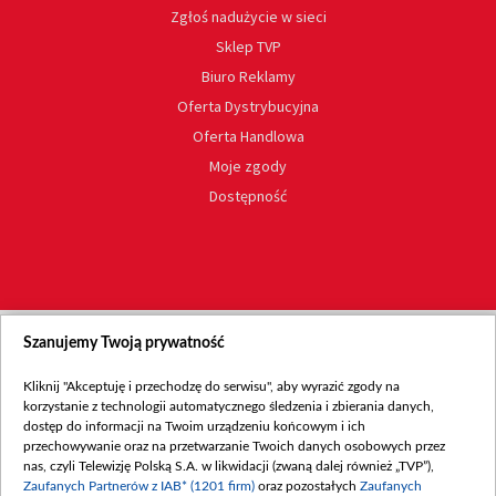
Zgłoś nadużycie w sieci
Sklep TVP
Biuro Reklamy
Oferta Dystrybucyjna
Oferta Handlowa
Moje zgody
Dostępność
Szanujemy Twoją prywatność
Kliknij "Akceptuję i przechodzę do serwisu", aby wyrazić zgody na
korzystanie z technologii automatycznego śledzenia i zbierania danych,
dostęp do informacji na Twoim urządzeniu końcowym i ich
przechowywanie oraz na przetwarzanie Twoich danych osobowych przez
nas, czyli Telewizję Polską S.A. w likwidacji (zwaną dalej również „TVP”),
Zaufanych Partnerów z IAB* (1201 firm)
oraz pozostałych
Zaufanych