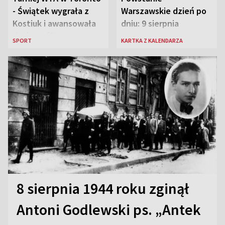
- Świątek wygrała z
Warszawskie dzień po
Kostiuk i awansowała
dniu: 9 sierpnia
do ćwierćfinału
SPORT
KARTKA Z KALENDARZA
8 sierpnia 1944 roku zginął
Antoni Godlewski ps. „Antek