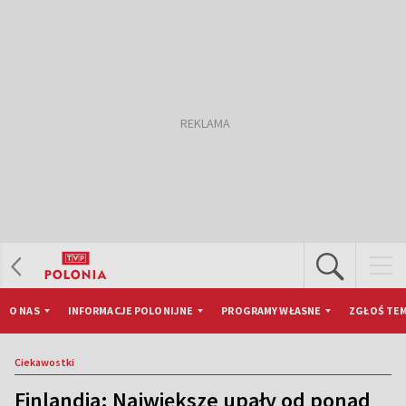
O NAS
INFORMACJE POLONIJNE
PROGRAMY WŁASNE
ZGŁOŚ TEM
Ciekawostki
Finlandia: Największe upały od ponad