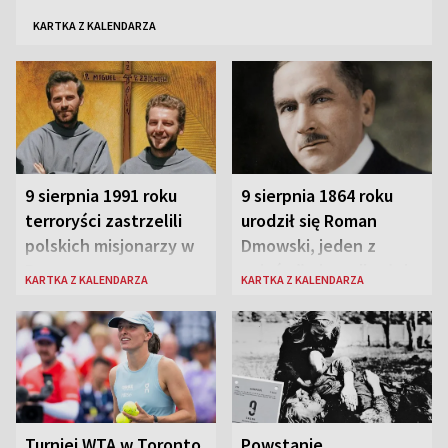
KARTKA Z KALENDARZA
9 sierpnia 1991 roku
9 sierpnia 1864 roku
terroryści zastrzelili
urodził się Roman
polskich misjonarzy w
Dmowski, jeden z
Peru
„ojców” niepodległej
KARTKA Z KALENDARZA
KARTKA Z KALENDARZA
Polski
Turniej WTA w Toronto
Powstanie