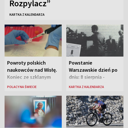
Rozpylacz”
KARTKA Z KALENDARZA
Powroty polskich
Powstanie
naukowców nad Wisłę.
Warszawskie dzień po
Koniec ze szklanym
dniu: 8 sierpnia -
sufitem
rozbrzmiewa radio
POLACY NA ŚWIECIE
KARTKA Z KALENDARZA
„Błyskawica”, śmierć
„Antka Rozpylacza”