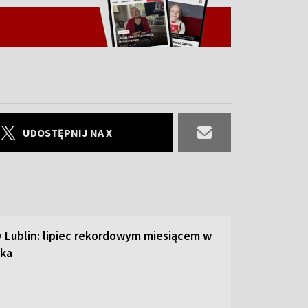
UDOSTĘPNIJ NA X
y Lublin: lipiec rekordowym miesiącem w
ska