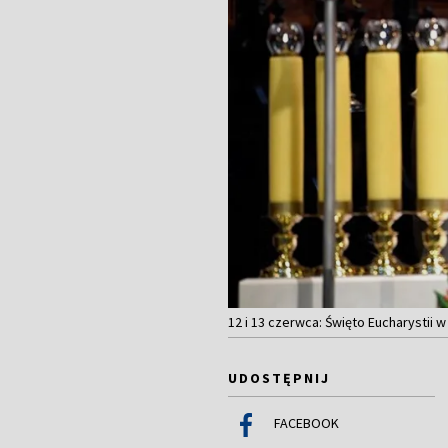
12 i 13 czerwca: Święto Eucharystii w
UDOSTĘPNIJ
FACEBOOK