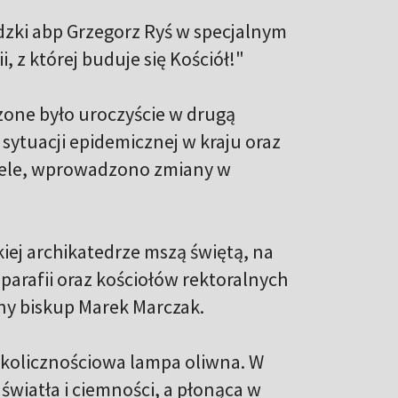
dzki abp Grzegorz Ryś w specjalnym
 z której buduje się Kościół!"
zone było uroczyście w drugą
sytuacji epidemicznej w kraju oraz
Ciele, wprowadzono zmiany w
iej archikatedrze mszą świętą, na
 parafii oraz kościołów rektoralnych
lny biskup Marek Marczak.
okolicznościowa lampa oliwna. W
wiatła i ciemności, a płonąca w