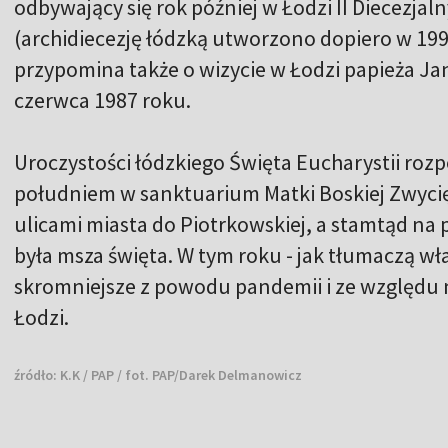
odbywający się rok później w Łodzi II Diecezja
(archidiecezję łódzką utworzono dopiero w 1992
przypomina także o wizycie w Łodzi papieża Jan 
czerwca 1987 roku.
Uroczystości łódzkiego Święta Eucharystii rozp
południem w sanktuarium Matki Boskiej Zwycięsk
ulicami miasta do Piotrkowskiej, a stamtąd na 
była msza święta. W tym roku - jak tłumaczą wła
skromniejsze z powodu pandemii i ze względu
Łodzi.
źródło:
K.K / PAP / fot. PAP/Darek Delmanowicz