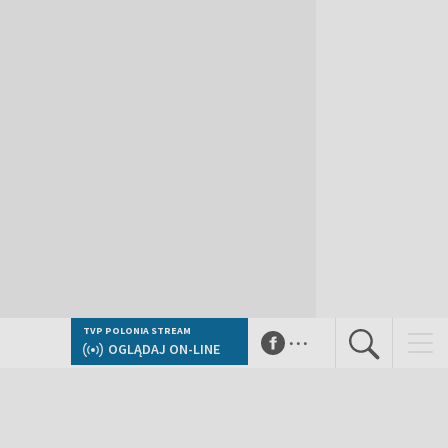
...
TVP POLONIA STREAM
OGLĄDAJ ON-LINE