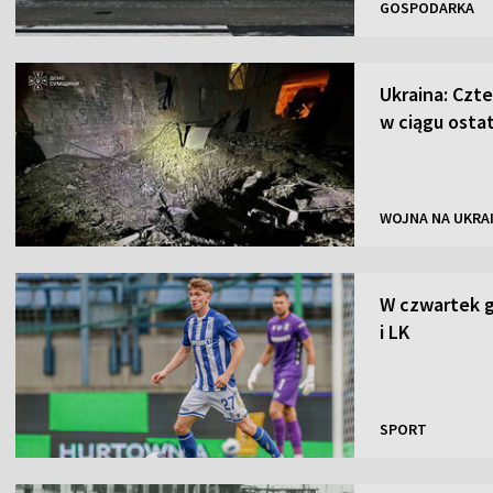
GOSPODARKA
Ukraina: Czte
w ciągu osta
WOJNA NA UKRAI
W czwartek gr
i LK
SPORT