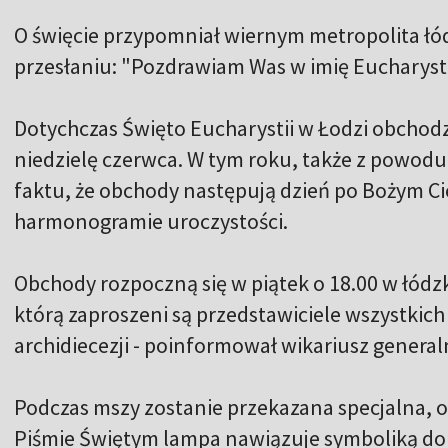
O święcie przypomniał wiernym metropolita łó
przesłaniu: "Pozdrawiam Was w imię Eucharystii,
Dotychczas Święto Eucharystii w Łodzi obchod
niedzielę czerwca. W tym roku, także z powodu 
faktu, że obchody następują dzień po Bożym 
harmonogramie uroczystości.
Obchody rozpoczną się w piątek o 18.00 w łódzk
którą zaproszeni są przedstawiciele wszystkich
archidiecezji - poinformował wikariusz genera
Podczas mszy zostanie przekazana specjalna, 
Piśmie Świętym lampa nawiązuje symboliką do ś