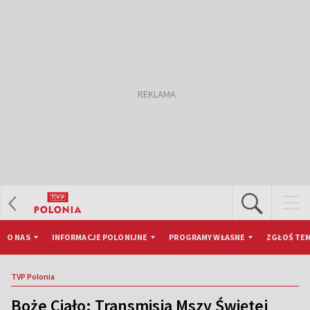
O NAS
INFORMACJE POLONIJNE
PROGRAMY WŁASNE
ZGŁOŚ TEM
TVP Polonia
Boże Ciało: Transmisja Mszy Świętej