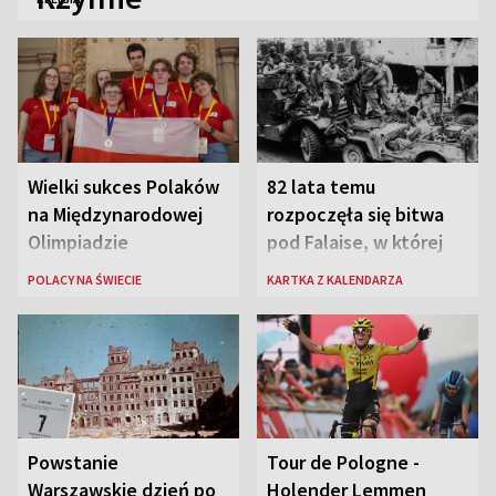
Wielki sukces Polaków
82 lata temu
na Międzynarodowej
rozpoczęła się bitwa
Olimpiadzie
pod Falaise, w której
Lingwistycznej
brała udział 1. Dywizja
POLACY NA ŚWIECIE
KARTKA Z KALENDARZA
Pancerna gen. Maczka
Powstanie
Tour de Pologne -
Warszawskie dzień po
Holender Lemmen