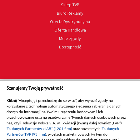
Sklep TVP
Biuro Reklamy
Oferta Dystrybucyjna
Oferta Handlowa
Moje zgody
Dostępność
Szanujemy Twoją prywatność
Kliknij "Akceptuję i przechodzę do serwisu", aby wyrazić zgody na
korzystanie z technologii automatycznego śledzenia i zbierania danych,
dostęp do informacji na Twoim urządzeniu końcowym i ich
przechowywanie oraz na przetwarzanie Twoich danych osobowych przez
nas, czyli Telewizję Polską S.A. w likwidacji (zwaną dalej również „TVP”),
Zaufanych Partnerów z IAB* (1201 firm)
oraz pozostałych
Zaufanych
Partnerów TVP (93 firm)
, w celach marketingowych (w tym do