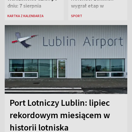
dniu: 7 sierpnia
wygrał etap w
Karpaczu i został
KARTKA Z KALENDARZA
SPORT
liderem
Port Lotniczy Lublin: lipiec
rekordowym miesiącem w
historii lotniska