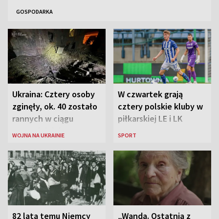
GOSPODARKA
Ukraina: Cztery osoby
W czwartek grają
zginęły, ok. 40 zostało
cztery polskie kluby w
rannych w ciągu
piłkarskiej LE i LK
ostatniej doby w
WOJNA NA UKRAINIE
SPORT
rosyjskich atakach
82 lata temu Niemcy
„Wanda. Ostatnia z