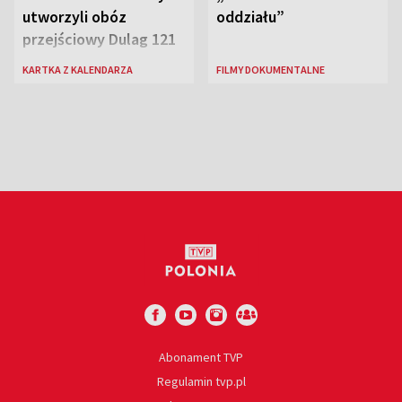
utworzyli obóz
oddziału”
przejściowy Dulag 121
KARTKA Z KALENDARZA
FILMY DOKUMENTALNE
Abonament TVP
Regulamin tvp.pl