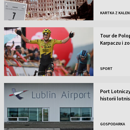
KARTKA Z KALE
Tour de Polo
Karpaczu i zo
SPORT
Port Lotnicz
historii lotni
GOSPODARKA