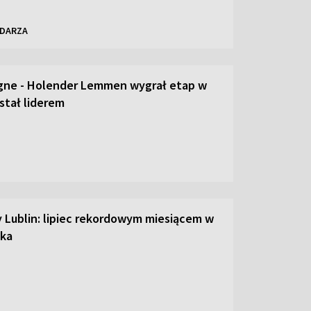
NDARZA
gne - Holender Lemmen wygrał etap w
stał liderem
y Lublin: lipiec rekordowym miesiącem w
ska