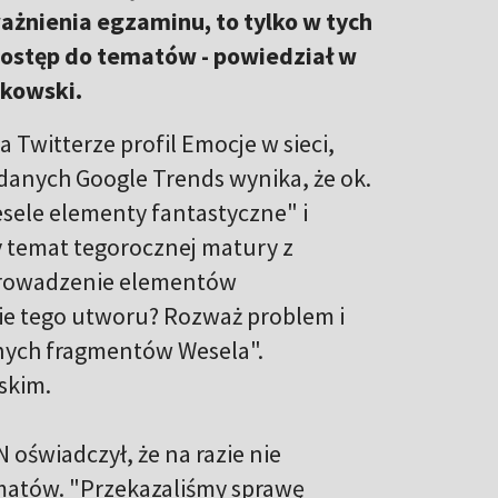
ważnienia egzaminu, to tylko w tych
dostęp do tematów - powiedział w
tkowski.
witterze profil Emocje w sieci,
 danych Google Trends wynika, że ok.
esele elementy fantastyczne" i
ny temat tegorocznej matury z
prowadzenie elementów
ie tego utworu? Rozważ problem i
anych fragmentów Wesela".
skim.
 oświadczył, że na razie nie
matów. "Przekazaliśmy sprawę