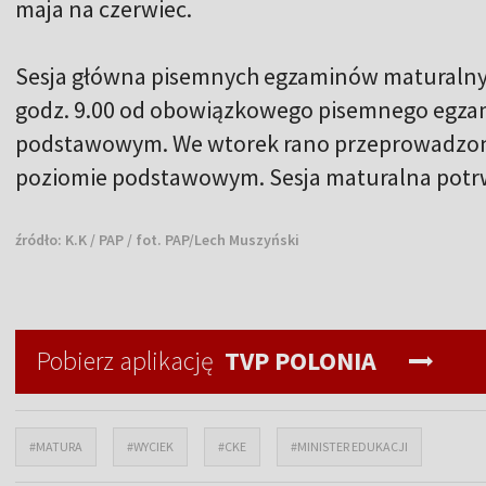
maja na czerwiec.
Sesja główna pisemnych egzaminów maturalnyc
godz. 9.00 od obowiązkowego pisemnego egzam
podstawowym. We wtorek rano przeprowadzon
poziomie podstawowym. Sesja maturalna potrw
źródło:
K.K / PAP / fot. PAP/Lech Muszyński
Pobierz aplikację
TVP POLONIA
#MATURA
#WYCIEK
#CKE
#MINISTER EDUKACJI