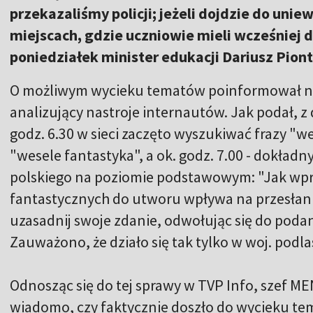
przekazaliśmy policji; jeżeli dojdzie do unie
miejscach, gdzie uczniowie mieli wcześniej 
poniedziałek minister edukacji Dariusz Pion
O możliwym wycieku tematów poinformował na T
analizujący nastroje internautów. Jak podał, z
godz. 6.30 w sieci zaczęto wyszukiwać frazy "w
"wesele fantastyka", a ok. godz. 7.00 - dokład
polskiego na poziomie podstawowym: "Jak w
fantastycznych do utworu wpływa na przesłan
uzasadnij swoje zdanie, odwołując się do pod
Zauważono, że działo się tak tylko w woj. podla
Odnosząc się do tej sprawy w TVP Info, szef MEN
wiadomo, czy faktycznie doszło do wycieku te