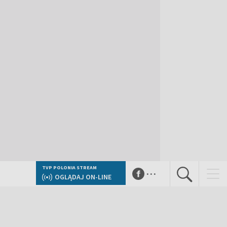
...
TVP POLONIA STREAM
OGLĄDAJ ON-LINE