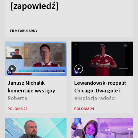
[zapowiedź]
FILM FABULARNY
Janusz Michalik
Lewandowski rozpalił
komentuje występy
Chicago. Dwa gole i
Roberta
eksplozja radości
Lewandowskiego w
wśród Polonii
POLONIA 24
POLONIA 24
Stanach
Zjednoczonych