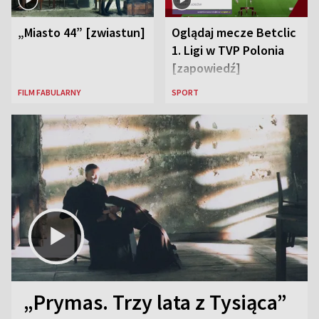
„Miasto 44” [zwiastun]
Oglądaj mecze Betclic
1. Ligi w TVP Polonia
[zapowiedź]
FILM FABULARNY
SPORT
„Prymas. Trzy lata z Tysiąca”