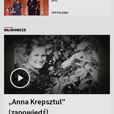
2022
TVP POLONIA
NAJNOWSZE
„Anna Krepsztul”
[zapowiedź]