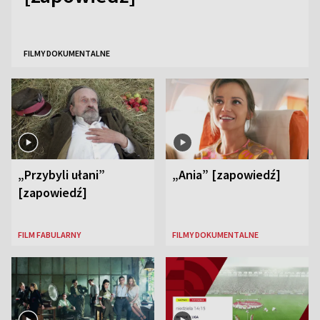
FILMY DOKUMENTALNE
„Przybyli ułani”
„Ania” [zapowiedź]
[zapowiedź]
FILM FABULARNY
FILMY DOKUMENTALNE