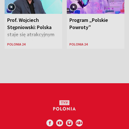
Prof. Wojciech
Program „Polskie
Stępniowski: Polska
Powroty”
staje się atrakcyjnym
miejscem dla
POLONIA 24
POLONIA 24
naukowców