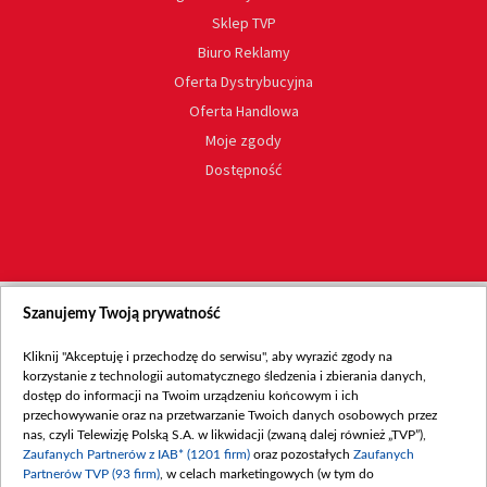
Sklep TVP
Biuro Reklamy
Oferta Dystrybucyjna
Oferta Handlowa
Moje zgody
Dostępność
Szanujemy Twoją prywatność
Kliknij "Akceptuję i przechodzę do serwisu", aby wyrazić zgody na
korzystanie z technologii automatycznego śledzenia i zbierania danych,
dostęp do informacji na Twoim urządzeniu końcowym i ich
przechowywanie oraz na przetwarzanie Twoich danych osobowych przez
nas, czyli Telewizję Polską S.A. w likwidacji (zwaną dalej również „TVP”),
Zaufanych Partnerów z IAB* (1201 firm)
oraz pozostałych
Zaufanych
Partnerów TVP (93 firm)
, w celach marketingowych (w tym do