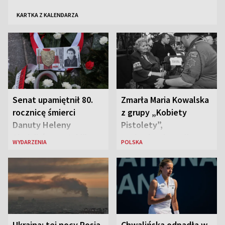
KARTKA Z KALENDARZA
Senat upamiętnił 80.
Zmarła Maria Kowalska
rocznicę śmierci
z grupy „Kobiety
Danuty Heleny
Pistolety”,
Siedzikówny „Inki”
sanitariuszka pułku
WYDARZENIA
POLSKA
„Baszta”
Ukraina: tej nocy Rosja
Chwalińska odpadła w