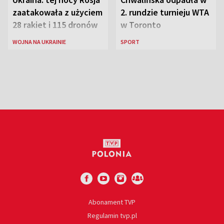
zaatakowała z użyciem
2. rundzie turnieju WTA
28 rakiet i 115 dronów
w Toronto
WOJNA NA UKRAINIE
SPORT
Abonament TVP
Regulamin tvp.pl