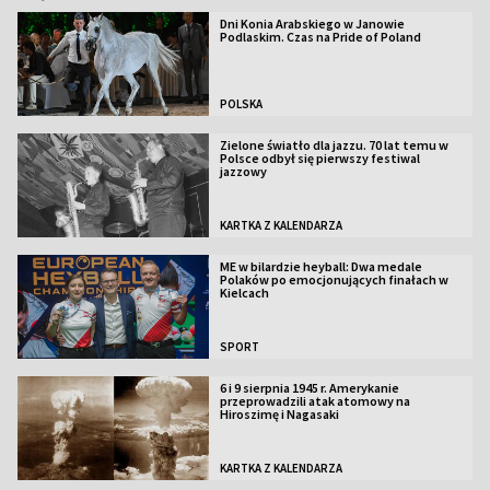
Dni Konia Arabskiego w Janowie
Podlaskim. Czas na Pride of Poland
POLSKA
Zielone światło dla jazzu. 70 lat temu w
Polsce odbył się pierwszy festiwal
jazzowy
KARTKA Z KALENDARZA
ME w bilardzie heyball: Dwa medale
Polaków po emocjonujących finałach w
Kielcach
SPORT
6 i 9 sierpnia 1945 r. Amerykanie
przeprowadzili atak atomowy na
Hiroszimę i Nagasaki
KARTKA Z KALENDARZA