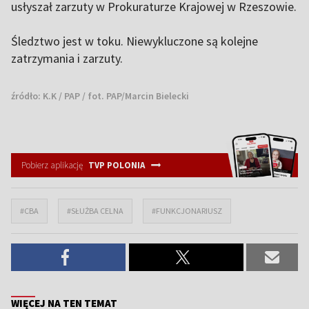
usłyszał zarzuty w Prokuraturze Krajowej w Rzeszowie.
Śledztwo jest w toku. Niewykluczone są kolejne
zatrzymania i zarzuty.
źródło:
K.K / PAP / fot. PAP/Marcin Bielecki
Pobierz aplikację
TVP POLONIA
#CBA
#SŁUŻBA CELNA
#FUNKCJONARIUSZ
WIĘCEJ NA TEN TEMAT