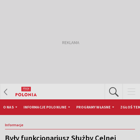
O NAS
INFORMACJE POLONIJNE
PROGRAMY WŁASNE
ZGŁOŚ TEM
Informacje
Były funkcjonariusz Służby Celnej