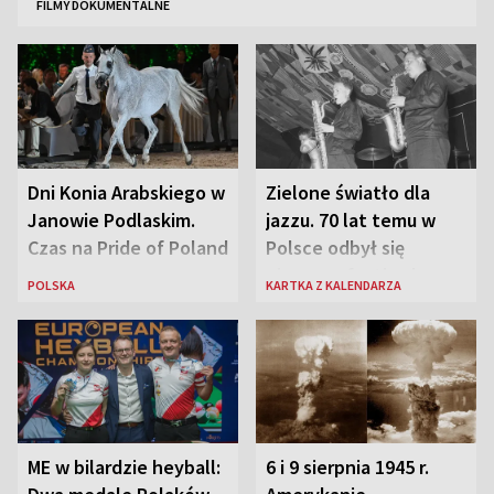
FILMY DOKUMENTALNE
Dni Konia Arabskiego w
Zielone światło dla
Janowie Podlaskim.
jazzu. 70 lat temu w
Czas na Pride of Poland
Polsce odbył się
pierwszy festiwal
POLSKA
KARTKA Z KALENDARZA
jazzowy
ME w bilardzie heyball:
6 i 9 sierpnia 1945 r.