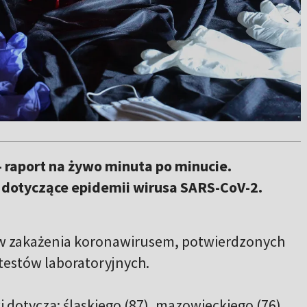
 raport na żywo minuta po minucie.
dotyczące epidemii wirusa SARS-CoV-2.
 zakażenia koronawirusem, potwierdzonych
estów laboratoryjnych.
dotyczą: śląskiego (87), mazowieckiego (76),