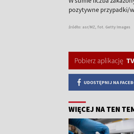
W sumie liczba zakażo
pozytywne przypadki/w
źródło:
asr/MZ, fot. Getty Images
Pobierz aplikację
TV
UDOSTĘPNIJ NA FACE
WIĘCEJ NA TEN TE