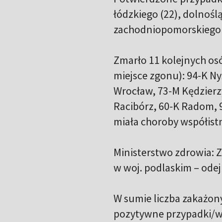
łódzkiego (22), dolnoślą
zachodniopomorskiego (4
Zmarło 11 kolejnych os
miejsce zgonu): 94-K Ny
Wrocław, 73-M Kędzierz
Racibórz, 60-K Radom, 
miała choroby współistn
Ministerstwo zdrowia: 
w woj. podlaskim – ode
W sumie liczba zakażo
pozytywne przypadki/w