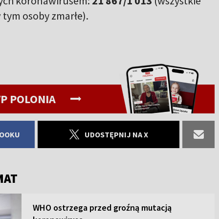
nych koronawirusem:
21 867/1 013
(wszystkie
 tym osoby zmarłe).
P POLONIA
BOOKU
UDOSTĘPNIJ NA X
MAT
WHO ostrzega przed groźną mutacją