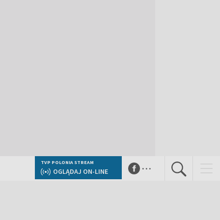
...
TVP POLONIA STREAM
OGLĄDAJ ON-LINE