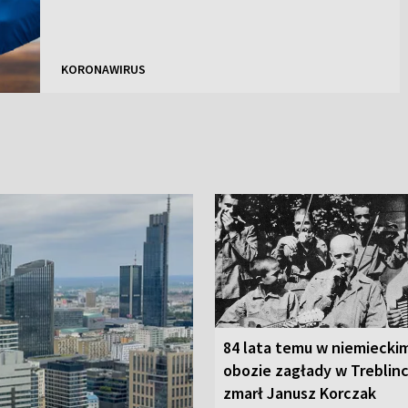
KORONAWIRUS
84 lata temu w niemiecki
obozie zagłady w Treblin
zmarł Janusz Korczak