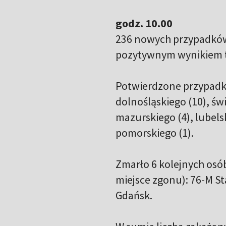
godz. 10.00
236 nowych przypadków
pozytywnym wynikiem t
Potwierdzone przypadki 
dolnośląskiego (10), św
mazurskiego (4), lubelsk
pomorskiego (1).
Zmarło 6 kolejnych osó
miejsce zgonu):
76-M St
Gdańsk.