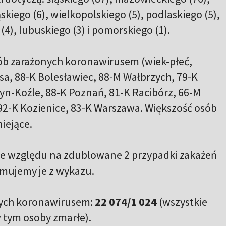
skiego (6), wielkopolskiego (5), podlaskiego (5),
), lubuskiego (3) i pomorskiego (1).
ób zarażonych koronawirusem (wiek-płeć,
sa, 88-K Bolesławiec, 88-M Wałbrzych, 79-K
yn-Koźle, 88-K Poznań, 81-K Racibórz, 66-M
92-K Kozienice, 83-K Warszawa. Większość osób
iejące.
Ze względu na zdublowane 2 przypadki zakażeń
jmujemy je z wykazu.
nych koronawirusem:
22 074/1 024
(wszystkie
 tym osoby zmarłe).