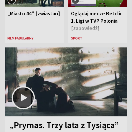
„Miasto 44” [zwiastun]
Oglądaj mecze Betclic
1. Ligi w TVP Polonia
[zapowiedź]
FILM FABULARNY
SPORT
„Prymas. Trzy lata z Tysiąca”