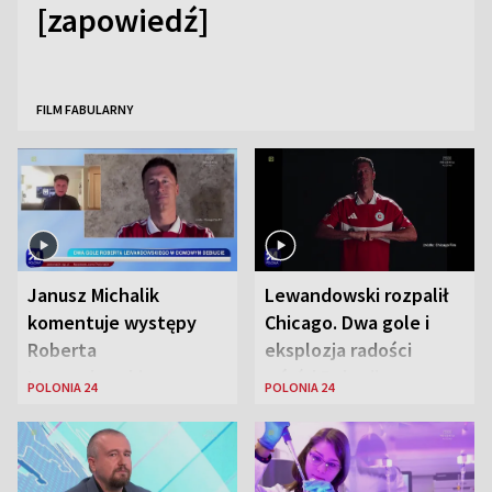
[zapowiedź]
FILM FABULARNY
Janusz Michalik
Lewandowski rozpalił
komentuje występy
Chicago. Dwa gole i
Roberta
eksplozja radości
Lewandowskiego w
wśród Polonii
POLONIA 24
POLONIA 24
Stanach
Zjednoczonych