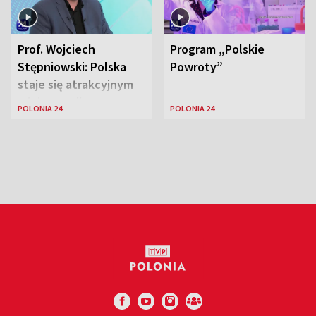
Prof. Wojciech
Program „Polskie
Stępniowski: Polska
Powroty”
staje się atrakcyjnym
miejscem dla
POLONIA 24
POLONIA 24
naukowców