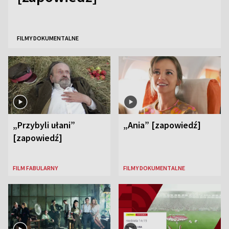
FILMY DOKUMENTALNE
„Przybyli ułani”
„Ania” [zapowiedź]
[zapowiedź]
FILM FABULARNY
FILMY DOKUMENTALNE