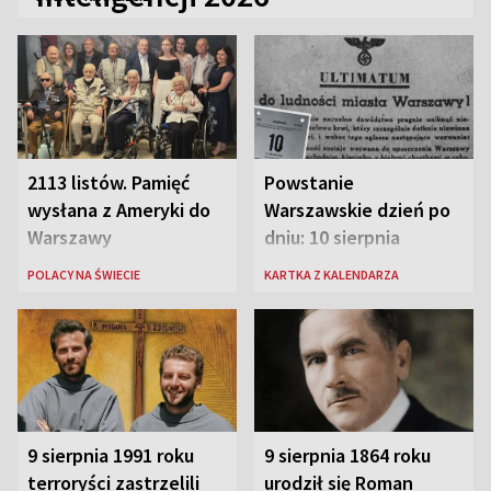
2113 listów. Pamięć
Powstanie
wysłana z Ameryki do
Warszawskie dzień po
Warszawy
dniu: 10 sierpnia
POLACY NA ŚWIECIE
KARTKA Z KALENDARZA
9 sierpnia 1991 roku
9 sierpnia 1864 roku
terroryści zastrzelili
urodził się Roman