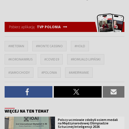
Pobierz aplikację
TVP POLONIA
#WETERAN
#MONTE CASSINO
#HOŁD
#KORONAWIRUS
#COVID19
#ROMUALD LIPIŃSKI
#SAMOCHODY
#POLONIA
#AMERYKANIE
WIĘCEJ NA TEN TEMAT
Polscy uczniowie zdobyli osiem medali
na Międzynarodowej Olimpiadzie
Sztucznej Inteligencji 2026