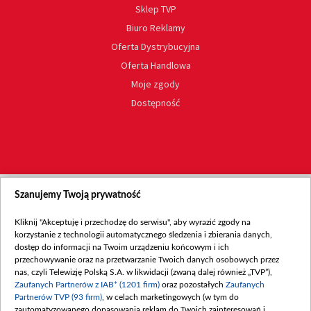
Sklep TVP
Biuro Reklamy
Oferta Dystrybucyjna
Oferta Handlowa
Moje zgody
Dostępność
Szanujemy Twoją prywatność
Kliknij "Akceptuję i przechodzę do serwisu", aby wyrazić zgody na
korzystanie z technologii automatycznego śledzenia i zbierania danych,
dostęp do informacji na Twoim urządzeniu końcowym i ich
przechowywanie oraz na przetwarzanie Twoich danych osobowych przez
nas, czyli Telewizję Polską S.A. w likwidacji (zwaną dalej również „TVP”),
Zaufanych Partnerów z IAB* (1201 firm)
oraz pozostałych
Zaufanych
Partnerów TVP (93 firm)
, w celach marketingowych (w tym do
zautomatyzowanego dopasowania reklam do Twoich zainteresowań i