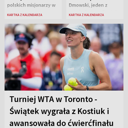
polskich misjonarzy w
Dmowski, jeden z
Peru
„ojców” niepodległej
KARTKA Z KALENDARZA
KARTKA Z KALENDARZA
Polski
Turniej WTA w Toronto -
Świątek wygrała z Kostiuk i
awansowała do ćwierćfinału