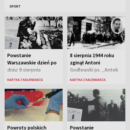
SPORT
Powstanie
8 sierpnia 1944 roku
Warszawskie dzień po
zginął Antoni
dniu: 9 sierpnia
Godlewski ps. „Antek
Rozpylacz”
KARTKA Z KALENDARZA
KARTKA Z KALENDARZA
Powroty polskich
Powstanie