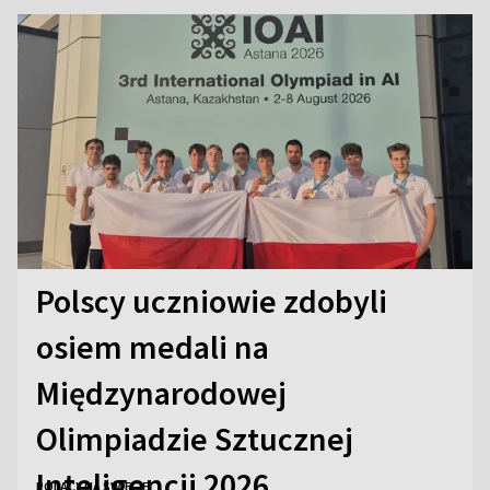
Polscy uczniowie zdobyli
osiem medali na
Międzynarodowej
Olimpiadzie Sztucznej
Inteligencji 2026
POLACY NA ŚWIECIE