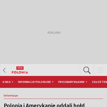
O NAS
INFORMACJE POLONIJNE
PROGRAMY WŁASNE
ZGŁOŚ TEM
Informacje
Polonia i Amerykanie oddali hołd