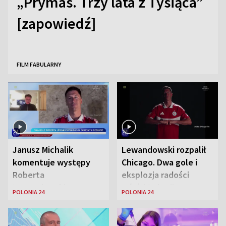
„Prymas. Trzy lata z Tysiąca”
[zapowiedź]
FILM FABULARNY
Janusz Michalik
Lewandowski rozpalił
komentuje występy
Chicago. Dwa gole i
Roberta
eksplozja radości
Lewandowskiego w
wśród Polonii
POLONIA 24
POLONIA 24
Stanach
Zjednoczonych