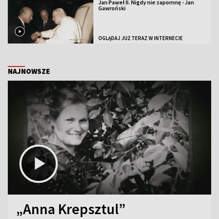
Jan Paweł II. Nigdy nie zapomnę - Jan
Gawroński
OGLĄDAJ JUŻ TERAZ W INTERNECIE
NAJNOWSZE
„Anna Krepsztul”