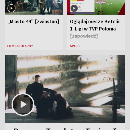
„Miasto 44” [zwiastun]
Oglądaj mecze Betclic
1. Ligi w TVP Polonia
[zapowiedź]
FILM FABULARNY
SPORT