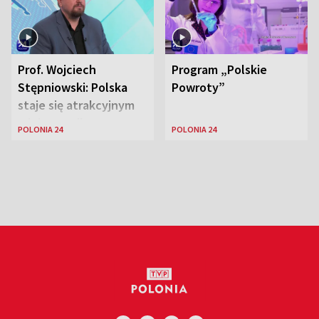
Prof. Wojciech
Program „Polskie
Stępniowski: Polska
Powroty”
staje się atrakcyjnym
miejscem dla
POLONIA 24
POLONIA 24
naukowców