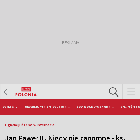
O NAS
INFORMACJE POLONIJNE
PROGRAMY WŁASNE
ZGŁOŚ TEM
Oglądaj już teraz w internecie
Jan Paweł II. Nigdy nie zapomnę - ks.