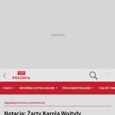
O NAS
INFORMACJE POLONIJNE
PROGRAMY WŁASNE
ZGŁOŚ TEM
Oglądaj już teraz w internecie
Notacja: Żarty Karola Wojtyły