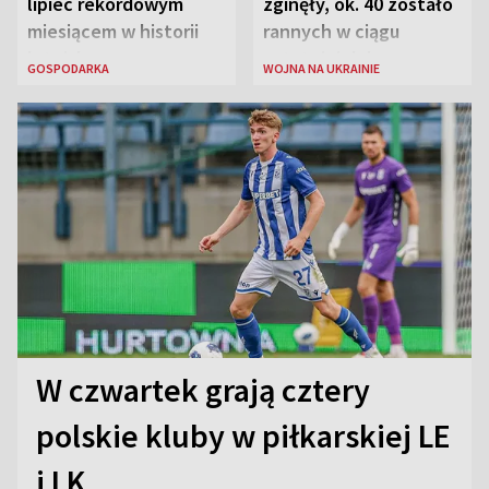
lipiec rekordowym
zginęły, ok. 40 zostało
miesiącem w historii
rannych w ciągu
lotniska
ostatniej doby w
GOSPODARKA
WOJNA NA UKRAINIE
rosyjskich atakach
W czwartek grają cztery
polskie kluby w piłkarskiej LE
i LK