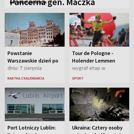
Pancerna gen. Maczka
KARTKA Z KALENDARZA
Powstanie
Tour de Pologne -
Warszawskie dzień po
Holender Lemmen
dniu: 7 sierpnia
wygrał etap w
Karpaczu i został
KARTKA Z KALENDARZA
SPORT
liderem
Port Lotniczy Lublin:
Ukraina: Cztery osoby