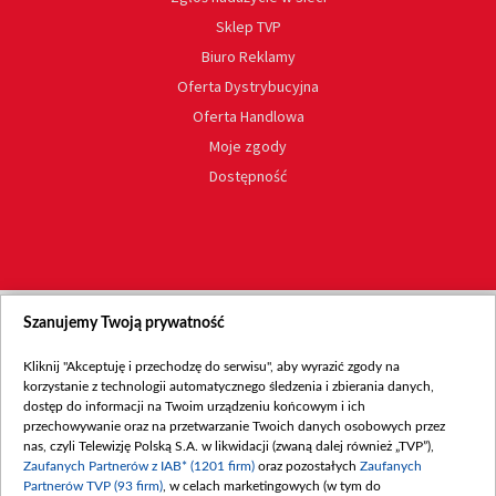
Sklep TVP
Biuro Reklamy
Oferta Dystrybucyjna
Oferta Handlowa
Moje zgody
Dostępność
Szanujemy Twoją prywatność
Kliknij "Akceptuję i przechodzę do serwisu", aby wyrazić zgody na
korzystanie z technologii automatycznego śledzenia i zbierania danych,
dostęp do informacji na Twoim urządzeniu końcowym i ich
przechowywanie oraz na przetwarzanie Twoich danych osobowych przez
nas, czyli Telewizję Polską S.A. w likwidacji (zwaną dalej również „TVP”),
Zaufanych Partnerów z IAB* (1201 firm)
oraz pozostałych
Zaufanych
Partnerów TVP (93 firm)
, w celach marketingowych (w tym do