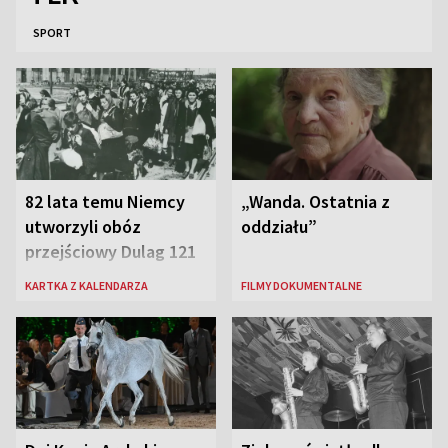
SPORT
82 lata temu Niemcy
„Wanda. Ostatnia z
utworzyli obóz
oddziału”
przejściowy Dulag 121
KARTKA Z KALENDARZA
FILMY DOKUMENTALNE