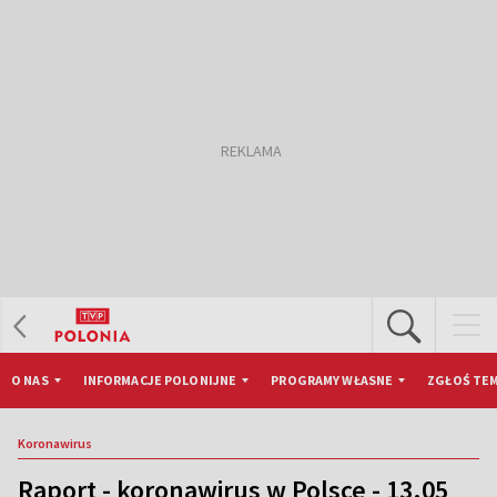
O NAS
INFORMACJE POLONIJNE
PROGRAMY WŁASNE
ZGŁOŚ TEM
Koronawirus
Raport - koronawirus w Polsce - 13.05