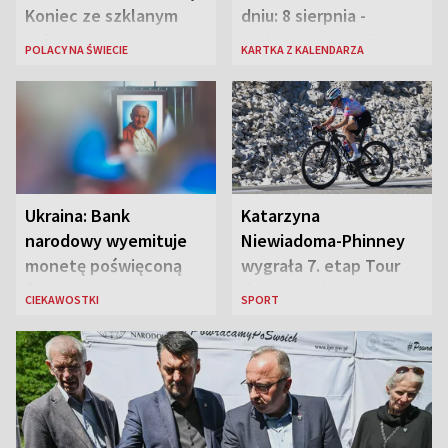
Koniec ze szklanym
dniu: 8 sierpnia -
sufitem
rozbrzmiewa radio
POLACY NA ŚWIECIE
KARTKA Z KALENDARZA
„Błyskawica”, śmierć
„Antka Rozpylacza”
Ukraina: Bank
Katarzyna
narodowy wyemituje
Niewiadoma-Phinney
monetę poświęconą
wygrała 7. etap Tour
św. Janowi Pawłowi II
de France i została
CIEKAWOSTKI
SPORT
liderką wyścigu