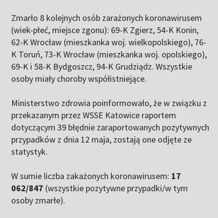
Zmarło 8 kolejnych osób zarażonych koronawirusem
(wiek-płeć, miejsce zgonu):
69-K Zgierz, 54-K Konin,
62-K Wrocław (mieszkanka woj. wielkopolskiego), 76-
K Toruń, 73-K Wrocław (mieszkanka woj. opolskiego),
69-K i 58-K Bydgoszcz, 94-K Grudziądz. Wszystkie
osoby miały choroby współistniejące.
Ministerstwo zdrowia poinformowało, że w związku z
przekazanym przez WSSE Katowice raportem
dotyczącym 39 błędnie zaraportowanych pozytywnych
przypadków z dnia 12 maja, zostają one odjęte ze
statystyk.
W sumie liczba zakażonych koronawirusem:
17
062/847
(wszystkie pozytywne przypadki/w tym
osoby zmarłe).