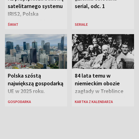
satelitarnego systemu
serial, odc. 1
IRIS2, Polska
przeznaczy 656 mln
ŚWIAT
SERIALE
euro
Polska szóstą
84 lata temu w
największą gospodarką
niemieckim obozie
UE w 2025 roku.
zagłady w Treblince
Najnowsze dane
zmarł Janusz Korczak
GOSPODARKA
KARTKA Z KALENDARZA
Eurostatu