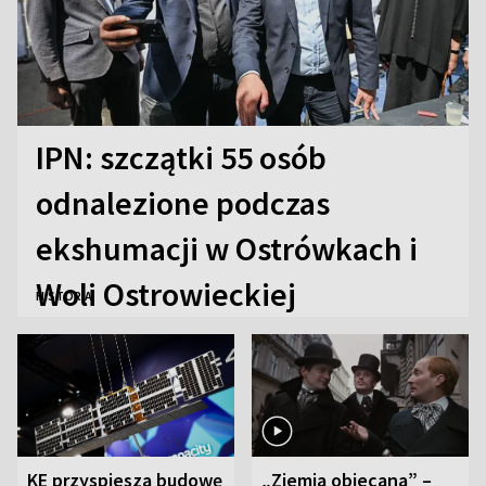
IPN: szczątki 55 osób
odnalezione podczas
ekshumacji w Ostrówkach i
Woli Ostrowieckiej
HISTORIA
KE przyspiesza budowę
„Ziemia obiecana” –