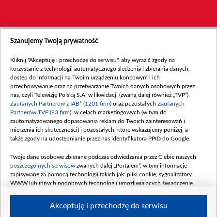
Szanujemy Twoją prywatność
Kliknij "Akceptuję i przechodzę do serwisu", aby wyrazić zgody na
korzystanie z technologii automatycznego śledzenia i zbierania danych,
dostęp do informacji na Twoim urządzeniu końcowym i ich
przechowywanie oraz na przetwarzanie Twoich danych osobowych przez
nas, czyli Telewizję Polską S.A. w likwidacji (zwaną dalej również „TVP”),
Zaufanych Partnerów z IAB* (1201 firm)
oraz pozostałych
Zaufanych
Partnerów TVP (93 firm)
, w celach marketingowych (w tym do
zautomatyzowanego dopasowania reklam do Twoich zainteresowań i
mierzenia ich skuteczności) i pozostałych, które wskazujemy poniżej, a
także zgody na udostępnianie przez nas identyfikatora PPID do Google.
Twoje dane osobowe zbierane podczas odwiedzania przez Ciebie naszych
poszczególnych serwisów
zwanych dalej „Portalem”, w tym informacje
zapisywane za pomocą technologii takich jak: pliki cookie, sygnalizatory
WWW lub innych podobnych technologii umożliwiających świadczenie
dopasowanych i bezpiecznych usług, personalizację treści oraz reklam,
udostępnianie funkcji mediów społecznościowych oraz analizowanie ruchu
Akceptuję i przechodzę do serwisu
w Internecie.