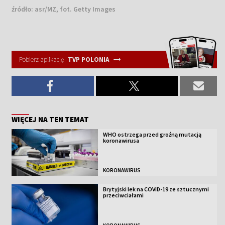
źródło:
asr/MZ, fot. Getty Images
Pobierz aplikację
TVP POLONIA
WIĘCEJ NA TEN TEMAT
WHO ostrzega przed groźną mutacją
koronawirusa
KORONAWIRUS
Brytyjski lek na COVID-19 ze sztucznymi
przeciwciałami