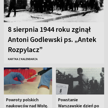
8 sierpnia 1944 roku zginął
Antoni Godlewski ps. „Antek
Rozpylacz”
KARTKA Z KALENDARZA
Powroty polskich
Powstanie
naukowców nad Wisłę.
Warszawskie dzień po