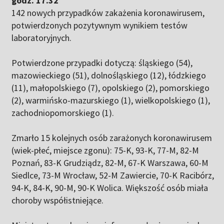
godz. 17.32
142 nowych przypadków zakażenia koronawirusem,
potwierdzonych pozytywnym wynikiem testów
laboratoryjnych.
Potwierdzone przypadki dotyczą:
śląskiego (54),
mazowieckiego (51), dolnośląskiego (12), łódzkiego
(11), małopolskiego (7), opolskiego (2), pomorskiego
(2), warmińsko-mazurskiego (1), wielkopolskiego (1),
zachodniopomorskiego (1).
Zmarło 15 kolejnych osób zarażonych koronawirusem
(wiek-płeć, miejsce zgonu):
75-K, 93-K, 77-M, 82-M
Poznań, 83-K Grudziądz, 82-M, 67-K Warszawa, 60-M
Siedlce, 73-M Wrocław, 52-M Zawiercie, 70-K Racibórz,
94-K, 84-K, 90-M, 90-K Wolica.
Większość osób miała
choroby współistniejące.