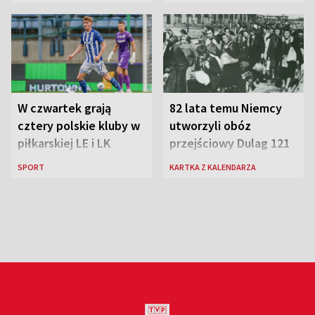
rosyjskich atakach
W czwartek grają
82 lata temu Niemcy
cztery polskie kluby w
utworzyli obóz
piłkarskiej LE i LK
przejściowy Dulag 121
SPORT
KARTKA Z KALENDARZA