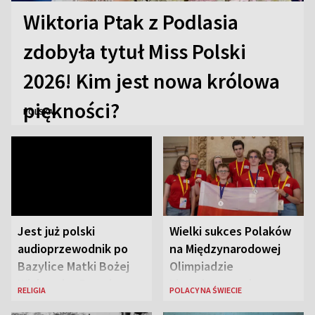
Wiktoria Ptak z Podlasia
zdobyła tytuł Miss Polski
2026! Kim jest nowa królowa
piękności?
POLSKA
Jest już polski
Wielki sukces Polaków
audioprzewodnik po
na Międzynarodowej
Bazylice Matki Bożej
Olimpiadzie
Większej w Rzymie
Lingwistycznej
RELIGIA
POLACY NA ŚWIECIE