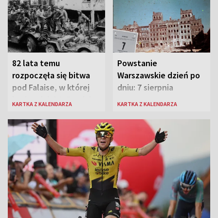
82 lata temu
Powstanie
rozpoczęła się bitwa
Warszawskie dzień po
pod Falaise, w której
dniu: 7 sierpnia
brała udział 1. Dywizja
KARTKA Z KALENDARZA
KARTKA Z KALENDARZA
Pancerna gen. Maczka