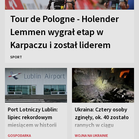
Tour de Pologne - Holender
Lemmen wygrał etap w
Karpaczu i został liderem
SPORT
Port Lotniczy Lublin:
Ukraina: Cztery osoby
lipiec rekordowym
zginęły, ok. 40 zostało
miesiącem w historii
rannych w ciągu
lotniska
ostatniej doby w
GOSPODARKA
WOJNA NA UKRAINIE