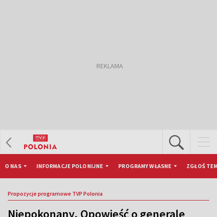
O NAS
INFORMACJE POLONIJNE
PROGRAMY WŁASNE
ZGŁOŚ TEM
Propozycje programowe TVP Polonia
Niepokonany. Opowieść o generale