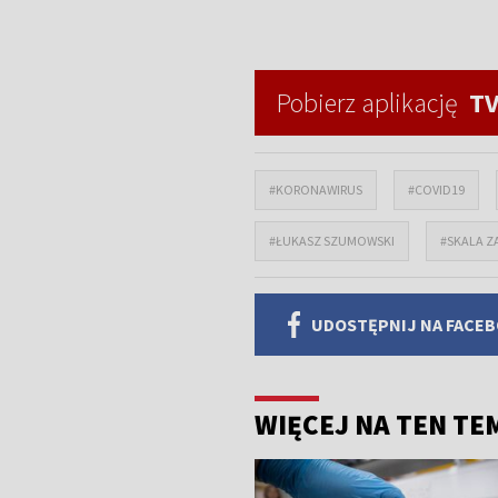
Pobierz aplikację
TV
#KORONAWIRUS
#COVID19
#ŁUKASZ SZUMOWSKI
#SKALA 
UDOSTĘPNIJ NA FACE
WIĘCEJ NA TEN TE