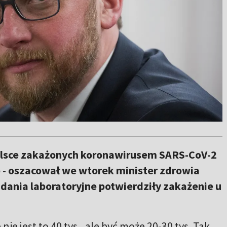
lsce zakażonych koronawirusem SARS-CoV-2
ób - oszacował we wtorek minister zdrowia
ania laboratoryjne potwierdziły zakażenie u
ie jest to 40 tys., ale być może 20-30 tys. Tak