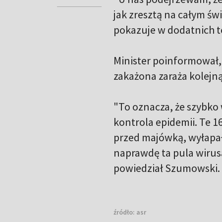
jak zresztą na całym świ
pokazuje w dodatnich te
Minister poinformował, 
zakażona zaraża kolejn
"To oznacza, że szybko
kontrola epidemii. Te 16
przed majówką, wyłapało
naprawdę ta pula wirusa
powiedział Szumowski.
źródło:
asr