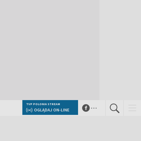
...
TVP POLONIA STREAM
OGLĄDAJ ON-LINE