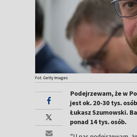
Fot. Getty Images
Podejrzewam, że w Po
jest ok. 20-30 tys. os
Łukasz Szumowski. Bad
ponad 14 tys. osób.
"U nas podejrzewam, że n