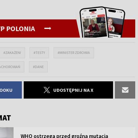
P POLONIA
#ZAKAŻENI
#TESTY
#MINISTER ZDROWIA
ZACHOROWAŃ
#DANE
BOOKU
UDOSTĘPNIJ NA X
MAT
WHO ostrzega przed groźną mutacją