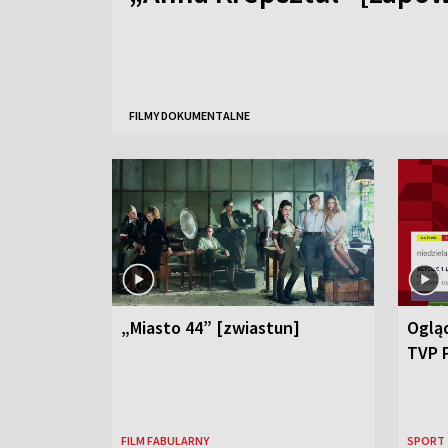
FILMY DOKUMENTALNE
„Miasto 44” [zwiastun]
Ogląd
TVP 
FILM FABULARNY
SPORT