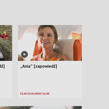
dź]
„Ania” [zapowiedź]
FILMY DOKUMENTALNE