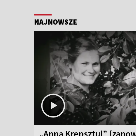
NAJNOWSZE
„Anna Krepsztul” [zapow