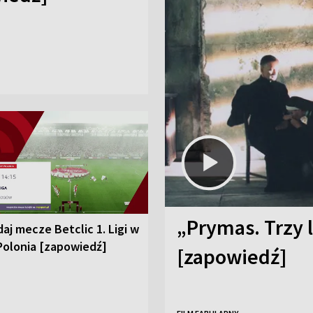
„Prymas. Trzy l
aj mecze Betclic 1. Ligi w
Polonia [zapowiedź]
[zapowiedź]