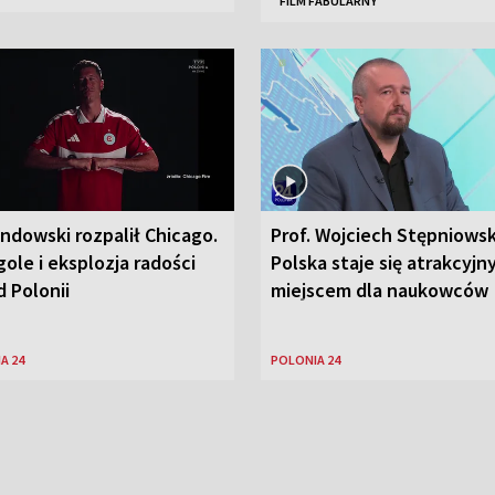
FILM FABULARNY
ndowski rozpalił Chicago.
Prof. Wojciech Stępniowsk
ole i eksplozja radości
Polska staje się atrakcyj
 Polonii
miejscem dla naukowców
A 24
POLONIA 24