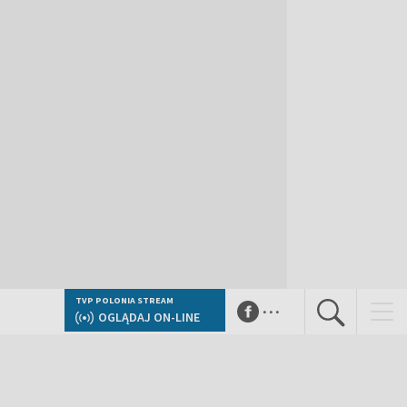
...
TVP POLONIA STREAM
OGLĄDAJ ON-LINE