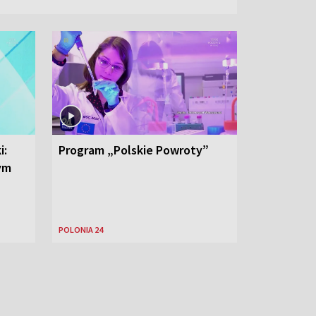
i:
Program „Polskie Powroty”
nym
POLONIA 24