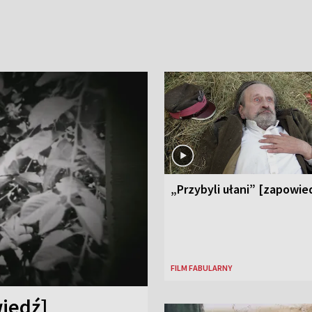
„Przybyli ułani” [zapowie
FILM FABULARNY
iedź]