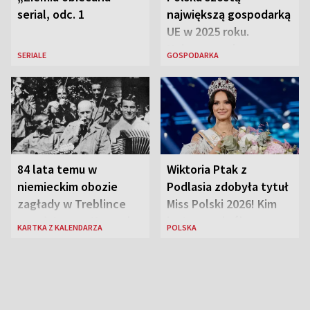
serial, odc. 1
największą gospodarką
UE w 2025 roku.
Najnowsze dane
SERIALE
GOSPODARKA
Eurostatu
84 lata temu w
Wiktoria Ptak z
niemieckim obozie
Podlasia zdobyła tytuł
zagłady w Treblince
Miss Polski 2026! Kim
zmarł Janusz Korczak
jest nowa królowa
KARTKA Z KALENDARZA
POLSKA
piękności?