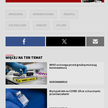
#PANDEMIA
#KWARANTANNA
#NEAPOL
#ZEZWOLENIE
#SPACER
#TŁUMY
WIĘCEJ NA TEN TEMAT
WHO ostrzega przed groźną mutacją
koronawirusa
KORONAWIRUS
Brytyjski lek na COVID-19 ze sztucznymi
przeciwciałami