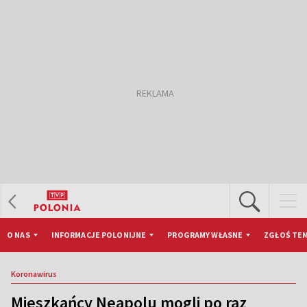
O NAS
INFORMACJE POLONIJNE
PROGRAMY WŁASNE
ZGŁOŚ TEM
Koronawirus
Mieszkańcy Neapolu mogli po raz