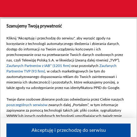
Szanujemy Twoją prywatność
Kliknij "Akceptuję i przechodzę do serwisu", aby wyrazić zgody na
korzystanie z technologii automatycznego śledzenia i zbierania danych,
dostęp do informacji na Twoim urządzeniu końcowym i ich
przechowywanie oraz na przetwarzanie Twoich danych osobowych przez
nas, czyli Telewizję Polską S.A. w likwidacji (zwaną dalej również „TVP”),
Zaufanych Partnerów z IAB* (1201 firm)
oraz pozostałych
Zaufanych
Partnerów TVP (93 firm)
, w celach marketingowych (w tym do
zautomatyzowanego dopasowania reklam do Twoich zainteresowań i
mierzenia ich skuteczności) i pozostałych, które wskazujemy poniżej, a
także zgody na udostępnianie przez nas identyfikatora PPID do Google.
Twoje dane osobowe zbierane podczas odwiedzania przez Ciebie naszych
poszczególnych serwisów
zwanych dalej „Portalem”, w tym informacje
zapisywane za pomocą technologii takich jak: pliki cookie, sygnalizatory
WWW lub innych podobnych technologii umożliwiających świadczenie
dopasowanych i bezpiecznych usług, personalizację treści oraz reklam,
udostępnianie funkcji mediów społecznościowych oraz analizowanie ruchu
Akceptuję i przechodzę do serwisu
w Internecie.