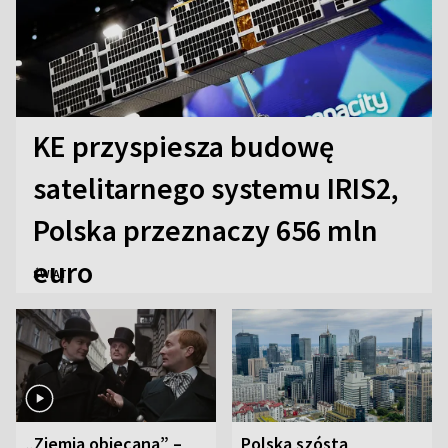
KE przyspiesza budowę
satelitarnego systemu IRIS2,
Polska przeznaczy 656 mln
euro
ŚWIAT
„Ziemia obiecana” –
Polska szóstą