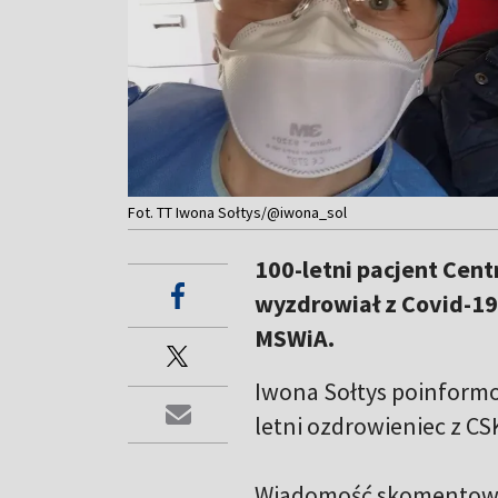
Fot. TT Iwona Sołtys/@iwona_sol
100-letni pacjent Cen
wyzdrowiał z Covid-19
MSWiA.
Iwona Sołtys poinformow
letni ozdrowieniec z CSK 
Wiadomość skomentowa