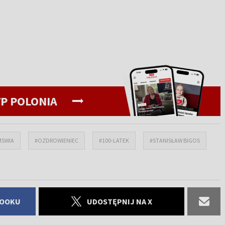
P POLONIA
MSWIA
#OZDROWIENIEC
#100-LATEK
#STANISŁAW BIGOS
BOOKU
UDOSTĘPNIJ NA X