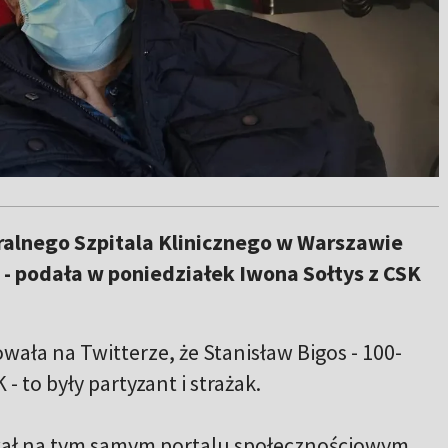
tralnego Szpitala Klinicznego w Warszawie
 - podała w poniedziałek Iwona Sołtys z CSK
ała na Twitterze, że Stanisław Bigos - 100-
- to były partyzant i strażak.
ł na tym samym portalu społecznościowym