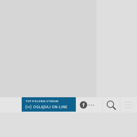
...
TVP POLONIA STREAM
OGLĄDAJ ON-LINE