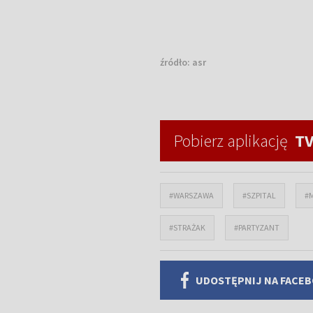
źródło:
asr
Pobierz aplikację
TV
#WARSZAWA
#SZPITAL
#
#STRAŻAK
#PARTYZANT
UDOSTĘPNIJ NA FACE