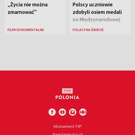
„Życia nie można
Polscy uczniowie
zmarnować”
zdobyli osiem medali
na Międzynarodowej
Olimpiadzie Sztucznej
FILMY DOKUMENTALNE
POLACY NA ŚWIECIE
Inteligencji 2026
Abonament TVP
Regulamin tvp.pl