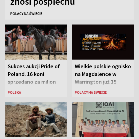
znosi pośpiechu
POLACY NA ŚWIECIE
Sukces aukcji Pride of
Wielkie polskie ognisko
Poland. 16 koni
na Magdalence w
sprzedano za milion
Warrington już 15
euro
sierpnia
POLSKA
POLACY NA ŚWIECIE