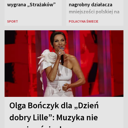
wygrana „Strażaków”
nagrobny działacza
mniejszości polskiej na
Litwie
SPORT
POLACY NA ŚWIECIE
Olga Bończyk dla „Dzień
dobry Lille”: Muzyka nie