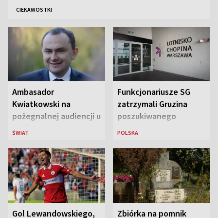
CIEKAWOSTKI
Ambasador
Funkcjonariusze SG
Kwiatkowski na
zatrzymali Gruzina
pożegnalnej audiencji u
poszukiwanego
papieża
Europejskim Nakazem
ŚWIAT
POLSKA
Aresztowania
Gol Lewandowskiego,
Zbiórka na pomnik