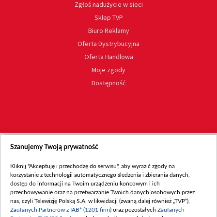
Zgłoś nadużycie w sieci
Sklep TVP
Biuro Reklamy
Oferta Dystrybucyjna
Oferta Handlowa
Moje zgody
Dostępność
Szanujemy Twoją prywatność
Kliknij "Akceptuję i przechodzę do serwisu", aby wyrazić zgody na
korzystanie z technologii automatycznego śledzenia i zbierania danych,
dostęp do informacji na Twoim urządzeniu końcowym i ich
przechowywanie oraz na przetwarzanie Twoich danych osobowych przez
nas, czyli Telewizję Polską S.A. w likwidacji (zwaną dalej również „TVP”),
Zaufanych Partnerów z IAB* (1201 firm)
oraz pozostałych
Zaufanych