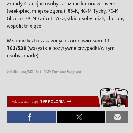
Zmarły 4 kolejne osoby zarażone koronawirusem
(wiek-płeć, miejsce zgonu): 85-K, 46-M Tychy, 76-K
Gliwice, 78-M Łańcut. Wszystkie osoby miały choroby
współistniejące.
W sumie liczba zakażonych koronawirusem:
11
761/539
(wszystkie pozytywne przypadki/w tym
osoby zmarłe).
źródło:
asr/MZ, fot. PAP/Tomasz Wojtasik
Pobierz aplikację
TVP POLONIA