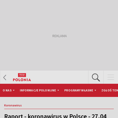
O NAS
INFORMACJE POLONIJNE
PROGRAMY WŁASNE
ZGŁOŚ TEM
Koronawirus
Raport - koronawirus w Polsce - 27.04