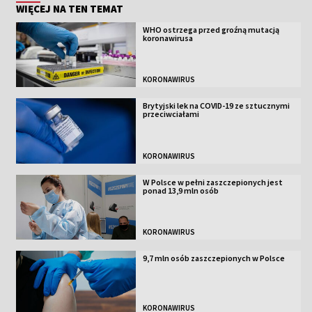
WIĘCEJ NA TEN TEMAT
WHO ostrzega przed groźną mutacją
koronawirusa
KORONAWIRUS
Brytyjski lek na COVID-19 ze sztucznymi
przeciwciałami
KORONAWIRUS
W Polsce w pełni zaszczepionych jest
ponad 13,9 mln osób
KORONAWIRUS
9,7 mln osób zaszczepionych w Polsce
KORONAWIRUS