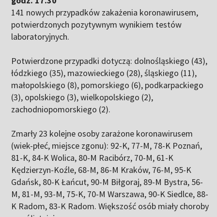
godz. 17.30
141 nowych przypadków zakażenia koronawirusem,
potwierdzonych pozytywnym wynikiem testów
laboratoryjnych.
Potwierdzone przypadki dotyczą:
dolnośląskiego (43),
łódzkiego (35), mazowieckiego (28), śląskiego (11),
małopolskiego (8), pomorskiego (6), podkarpackiego
(3), opolskiego (3), wielkopolskiego (2),
zachodniopomorskiego (2).
Zmarły 23 kolejne osoby zarażone koronawirusem
(wiek-płeć, miejsce zgonu):
92-K, 77-M, 78-K Poznań,
81-K, 84-K Wolica, 80-M Racibórz, 70-M, 61-K
Kędzierzyn-Koźle, 68-M, 86-M Kraków, 76-M, 95-K
Gdańsk, 80-K Łańcut, 90-M Biłgoraj, 89-M Bystra, 56-
M, 81-M, 93-M, 75-K, 70-M Warszawa, 90-K Siedlce, 88-
K Radom, 83-K Radom. Większość osób miały choroby