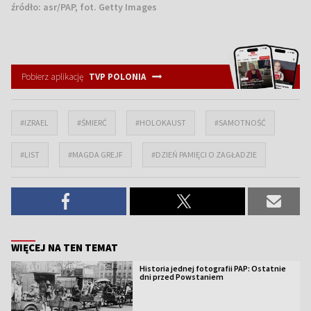
źródło:
asr/PAP, fot. Getty Images
Pobierz aplikację
TVP POLONIA
#IZRAEL
#ŚMIERĆ
#HOLOKAUST
#SAMOTNOŚĆ
#LIST
#MAGDA GREJF
#DZIEŃ PAMIĘCI O ZAGŁADZIE
WIĘCEJ NA TEN TEMAT
Historia jednej fotografii PAP: Ostatnie
dni przed Powstaniem