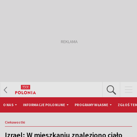
O NAS
INFORMACJE POLONIJNE
PROGRAMY WŁASNE
ZGŁOŚ TEM
Ciekawostki
Izrael: W mieszkaniu znaleziono ciało