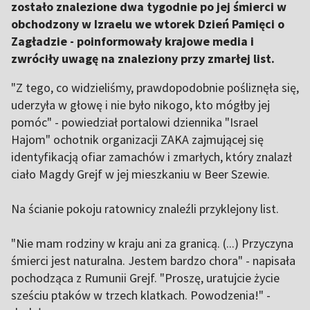
zostało znalezione dwa tygodnie po jej śmierci w
obchodzony w Izraelu we wtorek Dzień Pamięci o
Zagładzie - poinformowały krajowe media i
zwróciły uwagę na znaleziony przy zmarłej list.
"Z tego, co widzieliśmy, prawdopodobnie pośliznęła się,
uderzyła w głowę i nie było nikogo, kto mógłby jej
pomóc" - powiedział portalowi dziennika "Israel
Hajom" ochotnik organizacji ZAKA zajmującej się
identyfikacją ofiar zamachów i zmarłych, który znalazł
ciało Magdy Grejf w jej mieszkaniu w Beer Szewie.
Na ścianie pokoju ratownicy znaleźli przyklejony list.
"Nie mam rodziny w kraju ani za granicą. (...) Przyczyna
śmierci jest naturalna. Jestem bardzo chora" - napisała
pochodząca z Rumunii Grejf. "Proszę, uratujcie życie
sześciu ptaków w trzech klatkach. Powodzenia!" -