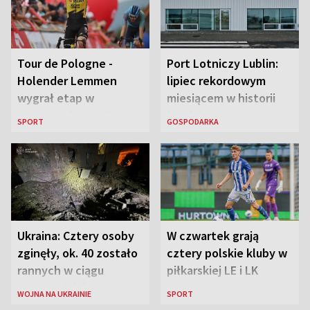
Tour de Pologne -
Port Lotniczy Lublin:
Holender Lemmen
lipiec rekordowym
wygrał etap w
miesiącem w historii
Karpaczu i został
lotniska
SPORT
GOSPODARKA
liderem
Ukraina: Cztery osoby
W czwartek grają
zginęły, ok. 40 zostało
cztery polskie kluby w
rannych w ciągu
piłkarskiej LE i LK
ostatniej doby w
WOJNA NA UKRAINIE
SPORT
rosyjskich atakach