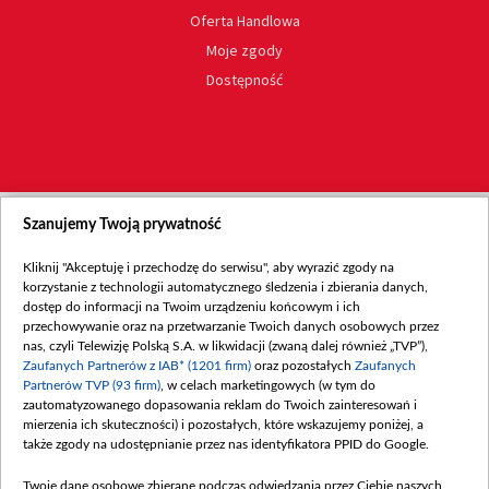
Oferta Handlowa
Moje zgody
Dostępność
Szanujemy Twoją prywatność
Kliknij "Akceptuję i przechodzę do serwisu", aby wyrazić zgody na
korzystanie z technologii automatycznego śledzenia i zbierania danych,
dostęp do informacji na Twoim urządzeniu końcowym i ich
przechowywanie oraz na przetwarzanie Twoich danych osobowych przez
nas, czyli Telewizję Polską S.A. w likwidacji (zwaną dalej również „TVP”),
Zaufanych Partnerów z IAB* (1201 firm)
oraz pozostałych
Zaufanych
Partnerów TVP (93 firm)
, w celach marketingowych (w tym do
zautomatyzowanego dopasowania reklam do Twoich zainteresowań i
mierzenia ich skuteczności) i pozostałych, które wskazujemy poniżej, a
także zgody na udostępnianie przez nas identyfikatora PPID do Google.
Twoje dane osobowe zbierane podczas odwiedzania przez Ciebie naszych