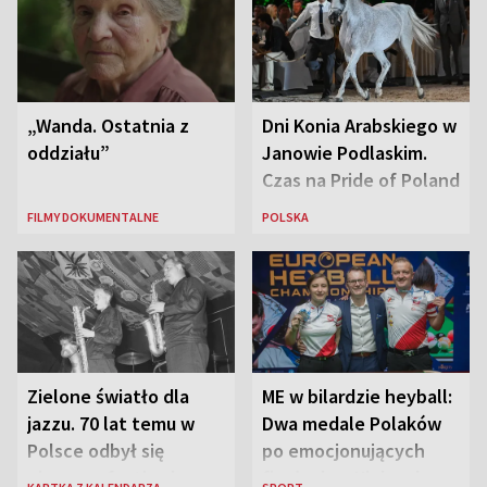
„Wanda. Ostatnia z
Dni Konia Arabskiego w
oddziału”
Janowie Podlaskim.
Czas na Pride of Poland
FILMY DOKUMENTALNE
POLSKA
Zielone światło dla
ME w bilardzie heyball:
jazzu. 70 lat temu w
Dwa medale Polaków
Polsce odbył się
po emocjonujących
pierwszy festiwal
finałach w Kielcach