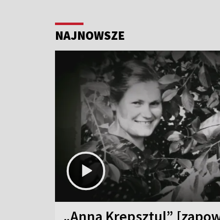
NAJNOWSZE
„Anna Krepsztul” [zapow