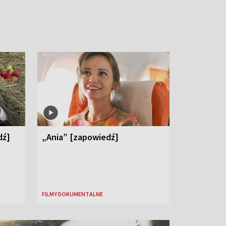
dź]
„Ania” [zapowiedź]
FILMY DOKUMENTALNE