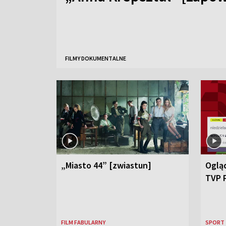
FILMY DOKUMENTALNE
„Miasto 44” [zwiastun]
Ogląd
TVP 
FILM FABULARNY
SPORT