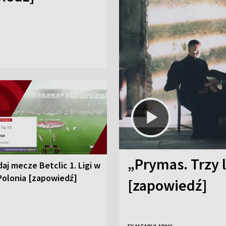
„Prymas. Trzy l
aj mecze Betclic 1. Ligi w
Polonia [zapowiedź]
[zapowiedź]