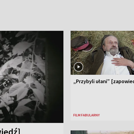
„Przybyli ułani” [zapowie
FILM FABULARNY
iedź]