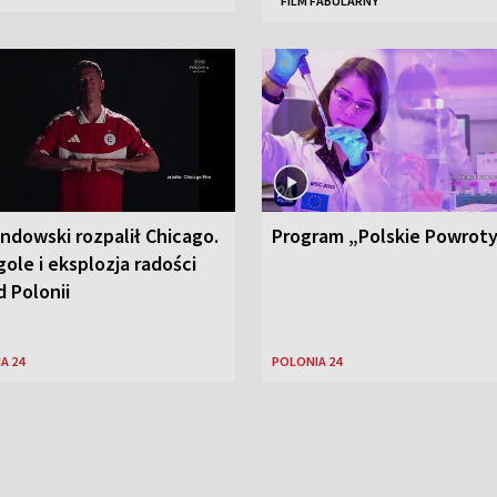
FILM FABULARNY
ndowski rozpalił Chicago.
Program „Polskie Powrot
ole i eksplozja radości
 Polonii
A 24
POLONIA 24