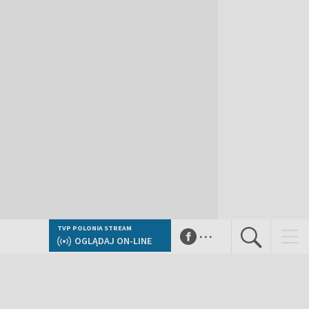
...
TVP POLONIA STREAM
OGLĄDAJ ON-LINE