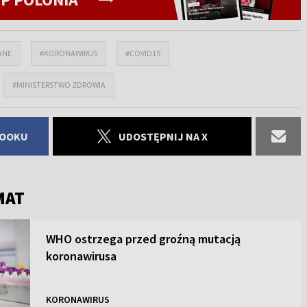
ANE
#KORONAWIRUS
#COVID19
#MINISTERSTWO ZDROWIA
BOOKU
UDOSTĘPNIJ NA X
MAT
WHO ostrzega przed groźną mutacją
koronawirusa
KORONAWIRUS