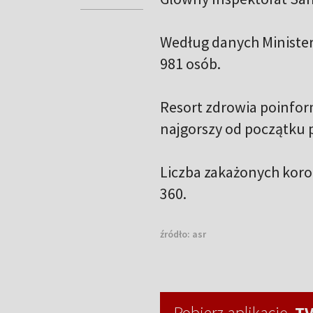
Według danych Minister
981 osób.
Resort zdrowia poinform
najgorszy od początku p
Liczba zakażonych koro
360.
źródło:
asr
Pobierz aplikację
TV