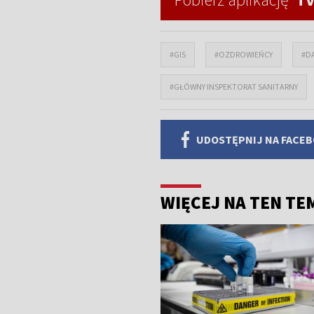
#GIS
#OZDROWIEŃCY
#D
#GŁÓWNY INSPEKTORAT SANITARNY
UDOSTĘPNIJ NA FACE
WIĘCEJ NA TEN TE