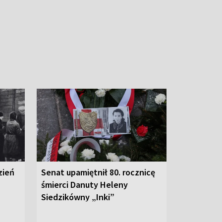
zień
Senat upamiętnił 80. rocznicę
śmierci Danuty Heleny
Siedzikówny „Inki”