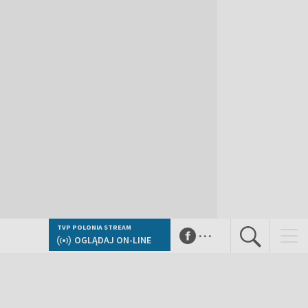
...
TVP POLONIA STREAM
OGLĄDAJ ON-LINE