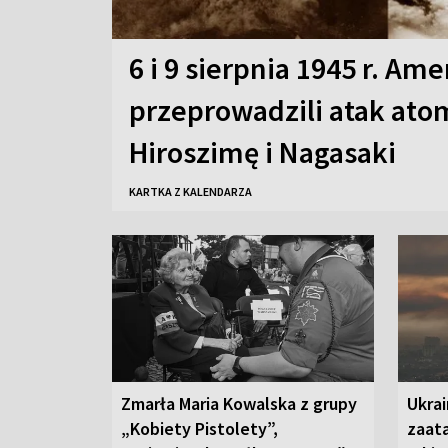
6 i 9 sierpnia 1945 r. Am
przeprowadzili atak at
Hiroszimę i Nagasaki
KARTKA Z KALENDARZA
Zmarła Maria Kowalska z grupy
Ukrai
„Kobiety Pistolety”,
zaat