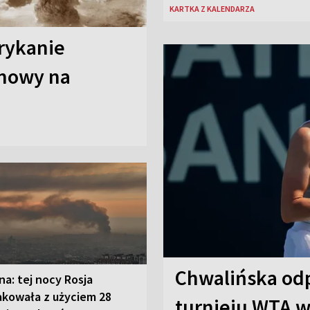
KARTKA Z KALENDARZA
erykanie
omowy na
Chwalińska odp
na: tej nocy Rosja
akowała z użyciem 28
turnieju WTA w