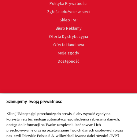
Polityka Prywatności
Zgłoś nadużycie w sieci
Sklep TVP
Biuro Reklamy
Oferta Dystrybucyjna
Oferta Handlowa
Moje zgody
Dostępność
Szanujemy Twoją prywatność
Kliknij "Akceptuję i przechodzę do serwisu", aby wyrazić zgody na
korzystanie z technologii automatycznego śledzenia i zbierania danych,
dostęp do informacji na Twoim urządzeniu końcowym i ich
przechowywanie oraz na przetwarzanie Twoich danych osobowych przez
nas, czyli Telewizję Polską S.A. w likwidacji (zwaną dalej również „TVP”),