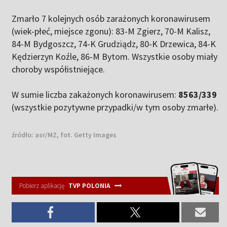
Zmarło 7 kolejnych osób zarażonych koronawirusem
(wiek-płeć, miejsce zgonu): 83-M Zgierz, 70-M Kalisz,
84-M Bydgoszcz, 74-K Grudziądz, 80-K Drzewica, 84-K
Kędzierzyn Koźle, 86-M Bytom. Wszystkie osoby miały
choroby współistniejące.
W sumie liczba zakażonych koronawirusem:
8563/339
(wszystkie pozytywne przypadki/w tym osoby zmarłe).
źródło:
asr/MZ, fot. Getty Images
Pobierz aplikację
TVP POLONIA