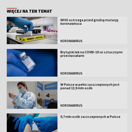
WIĘCEJ NA TEN TEMAT
WHO ostrzega przed groźną mutacją
koronawirusa
KORONAWIRUS
Brytyjski lek na COVID-19 ze sztucznymi
przeciwciałami
KORONAWIRUS
W Polsce w pełni zaszczepionych jest
ponad 13,9 mln osób
KORONAWIRUS
9,7 mln osób zaszczepionych w Polsce