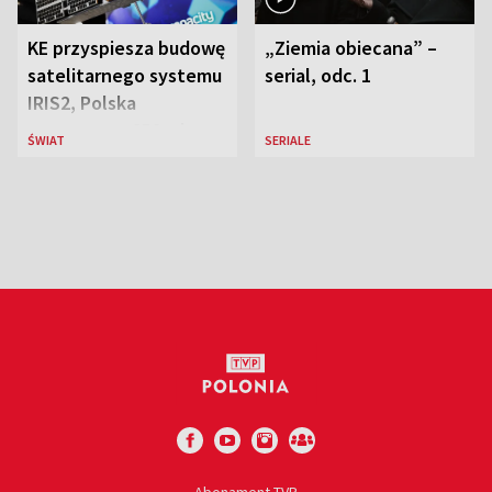
KE przyspiesza budowę
„Ziemia obiecana” –
satelitarnego systemu
serial, odc. 1
IRIS2, Polska
przeznaczy 656 mln
ŚWIAT
SERIALE
euro
Abonament TVP