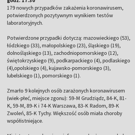
godz. 17.30
179 nowych przypadków zakażenia koronawirusem,
potwierdzonych pozytywnym wynikiem testów
laboratoryjnych.
Potwierdzone przypadki dotyczą: mazowieckiego (53),
łódzkiego (33), małopolskiego (23), śląskiego (19),
dolnośląskiego (13), zachodniopomorskiego (12),
świętokrzyskiego (9), podkarpackiego (4), podlaskiego
(4),opolskiego (4), kujawsko-pomorskiego (3),
lubelskiego (1), pomorskiego (1).
Zmarło 9 kolejnych osób zarażonych koronawirusem
(wiek-płeć, miejsce zgonu): 59-M Grudziądz, 84-K, 81-
K, 59-M, 89-K i 74-K Warszawa, 83-K Radom, 89-K
Zwoleń, 85-K Tychy. Większość osób miała choroby
współistniejące.