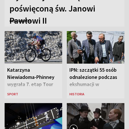
poświęconą św. Janowi
Pawłowi II
CIEKAWOSTKI
Katarzyna
IPN: szczątki 55 osób
Niewiadoma-Phinney
odnalezione podczas
wygrała 7. etap Tour
ekshumacji w
de France i została
Ostrówkach i Woli
SPORT
HISTORIA
liderką wyścigu
Ostrowieckiej