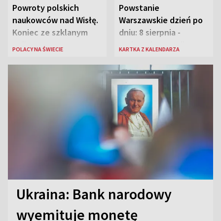
Powroty polskich
Powstanie
naukowców nad Wisłę.
Warszawskie dzień po
Koniec ze szklanym
dniu: 8 sierpnia -
sufitem
rozbrzmiewa radio
POLACY NA ŚWIECIE
KARTKA Z KALENDARZA
„Błyskawica”, śmierć
„Antka Rozpylacza”
Ukraina: Bank narodowy
wyemituje monetę