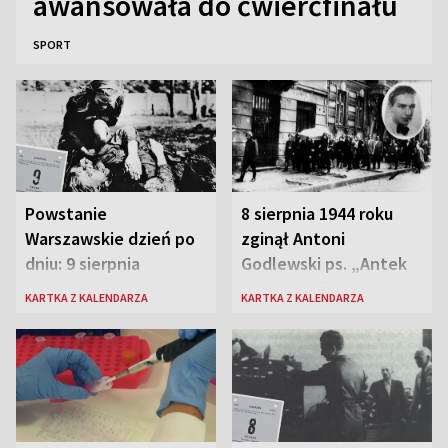
awansowała do ćwierćfinału
SPORT
Powstanie
8 sierpnia 1944 roku
Warszawskie dzień po
zginął Antoni
dniu: 9 sierpnia
Godlewski ps. „Antek
Rozpylacz”
KARTKA Z KALENDARZA
KARTKA Z KALENDARZA