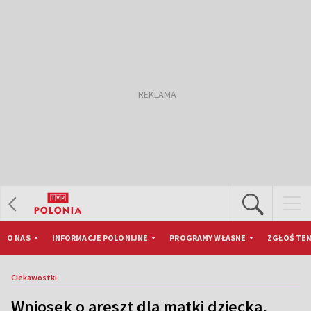
O NAS
INFORMACJE POLONIJNE
PROGRAMY WŁASNE
ZGŁOŚ TEM
Ciekawostki
Wniosek o areszt dla matki dziecka,