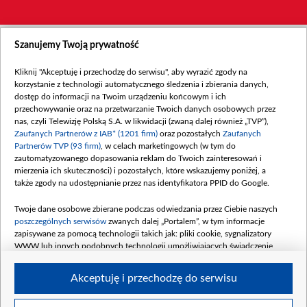
Szanujemy Twoją prywatność
Kliknij "Akceptuję i przechodzę do serwisu", aby wyrazić zgody na
korzystanie z technologii automatycznego śledzenia i zbierania danych,
dostęp do informacji na Twoim urządzeniu końcowym i ich
przechowywanie oraz na przetwarzanie Twoich danych osobowych przez
nas, czyli Telewizję Polską S.A. w likwidacji (zwaną dalej również „TVP”),
Zaufanych Partnerów z IAB* (1201 firm)
oraz pozostałych
Zaufanych
Partnerów TVP (93 firm)
, w celach marketingowych (w tym do
zautomatyzowanego dopasowania reklam do Twoich zainteresowań i
mierzenia ich skuteczności) i pozostałych, które wskazujemy poniżej, a
także zgody na udostępnianie przez nas identyfikatora PPID do Google.
Twoje dane osobowe zbierane podczas odwiedzania przez Ciebie naszych
poszczególnych serwisów
zwanych dalej „Portalem”, w tym informacje
zapisywane za pomocą technologii takich jak: pliki cookie, sygnalizatory
WWW lub innych podobnych technologii umożliwiających świadczenie
dopasowanych i bezpiecznych usług, personalizację treści oraz reklam,
udostępnianie funkcji mediów społecznościowych oraz analizowanie ruchu
Akceptuję i przechodzę do serwisu
w Internecie.