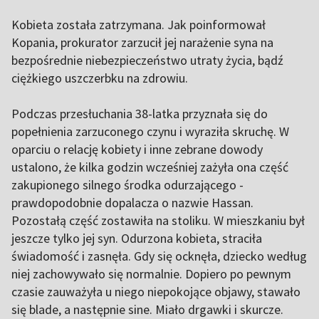
Kobieta została zatrzymana. Jak poinformował
Kopania, prokurator zarzucił jej narażenie syna na
bezpośrednie niebezpieczeństwo utraty życia, bądź
ciężkiego uszczerbku na zdrowiu.
Podczas przesłuchania 38-latka przyznała się do
popełnienia zarzuconego czynu i wyraziła skruchę. W
oparciu o relację kobiety i inne zebrane dowody
ustalono, że kilka godzin wcześniej zażyła ona część
zakupionego silnego środka odurzającego -
prawdopodobnie dopalacza o nazwie Hassan.
Pozostałą część zostawiła na stoliku. W mieszkaniu był
jeszcze tylko jej syn. Odurzona kobieta, straciła
świadomość i zasnęła. Gdy się ocknęła, dziecko według
niej zachowywało się normalnie. Dopiero po pewnym
czasie zauważyła u niego niepokojące objawy, stawało
się blade, a następnie sine. Miało drgawki i skurcze.