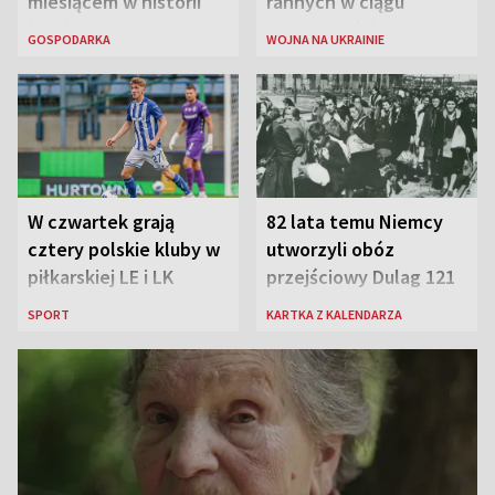
miesiącem w historii
rannych w ciągu
lotniska
ostatniej doby w
GOSPODARKA
WOJNA NA UKRAINIE
rosyjskich atakach
W czwartek grają
82 lata temu Niemcy
cztery polskie kluby w
utworzyli obóz
piłkarskiej LE i LK
przejściowy Dulag 121
SPORT
KARTKA Z KALENDARZA