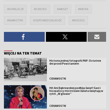
#DOPALACZE
#DZIECKO
#ARESZT
#MATKA
#NARKOTYKI
#ODPOWIEDZIALNOŚĆ
#RODZICE
WIĘCEJ NA TEN TEMAT
Historia jednej fotografii PAP: Ostatnie
dni przed Powstaniem
CIEKAWOSTKI
Hit Ani Dąbrowskiej podbija świat! Gavi i
hiszpańscy mistrzowie świata świętują w
rytm „W głowie”
CIEKAWOSTKI