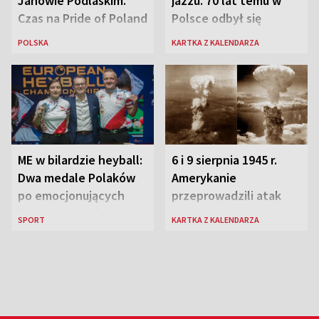
Janowie Podlaskim.
jazzu. 70 lat temu w
Czas na Pride of Poland
Polsce odbył się
pierwszy festiwal
POLSKA
KARTKA Z KALENDARZA
jazzowy
ME w bilardzie heyball:
6 i 9 sierpnia 1945 r.
Dwa medale Polaków
Amerykanie
po emocjonujących
przeprowadzili atak
finałach w Kielcach
atomowy na Hiroszimę
SPORT
KARTKA Z KALENDARZA
i Nagasaki