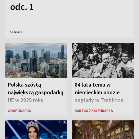
odc. 1
SERIALE
Polska szóstą
84 lata temu w
największą gospodarką
niemieckim obozie
UE w 2025 roku.
zagłady w Treblince
Najnowsze dane
zmarł Janusz Korczak
GOSPODARKA
KARTKA Z KALENDARZA
Eurostatu