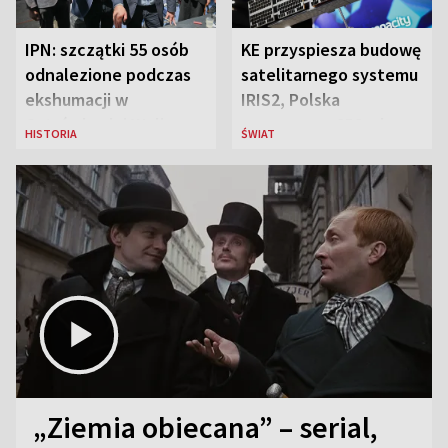
IPN: szczątki 55 osób
KE przyspiesza budowę
odnalezione podczas
satelitarnego systemu
ekshumacji w
IRIS2, Polska
Ostrówkach i Woli
przeznaczy 656 mln
HISTORIA
ŚWIAT
Ostrowieckiej
euro
„Ziemia obiecana” – serial,