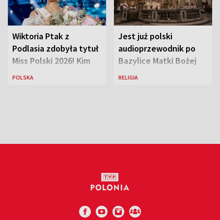
Wiktoria Ptak z
Jest już polski
Podlasia zdobyła tytuł
audioprzewodnik po
Miss Polski 2026! Kim
Bazylice Matki Bożej
jest nowa królowa
Większej w Rzymie
POLSKA
RELIGIA
piękności?