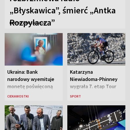
„Błyskawica”, śmierć „Antka
Rozpylacza”
KARTKA Z KALENDARZA
Ukraina: Bank
Katarzyna
narodowy wyemituje
Niewiadoma-Phinney
monetę poświęconą
wygrała 7. etap Tour
św. Janowi Pawłowi II
de France i została
CIEKAWOSTKI
SPORT
liderką wyścigu