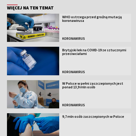
WIĘCEJ NA TEN TEMAT
WHO ostrzega przed groźną mutacją
koronawirusa
KORONAWIRUS
Brytyjski lek na COVID-19 ze sztucznymi
przeciwciałami
KORONAWIRUS
W Polsce w pełni zaszczepionych jest
ponad 13,9 mln osób
KORONAWIRUS
9,7 mln osób zaszczepionych w Polsce