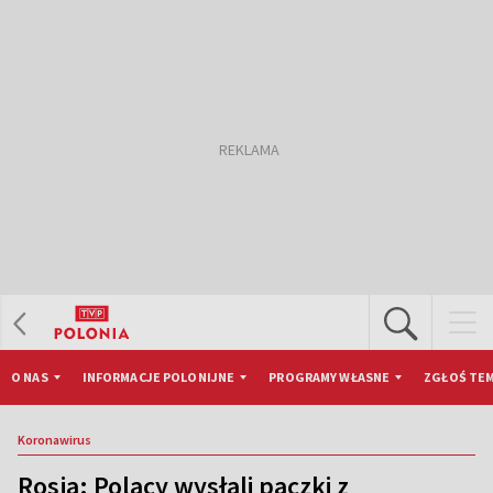
O NAS
INFORMACJE POLONIJNE
PROGRAMY WŁASNE
ZGŁOŚ TEM
Koronawirus
Rosja: Polacy wysłali paczki z