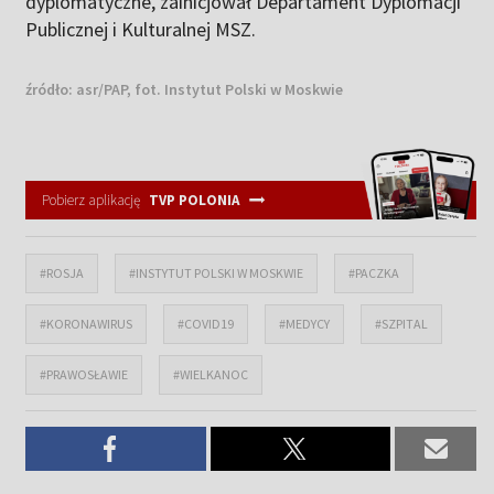
dyplomatyczne, zainicjował Departament Dyplomacji
Publicznej i Kulturalnej MSZ.
źródło:
asr/PAP, fot. Instytut Polski w Moskwie
Pobierz aplikację
TVP POLONIA
#ROSJA
#INSTYTUT POLSKI W MOSKWIE
#PACZKA
#KORONAWIRUS
#COVID19
#MEDYCY
#SZPITAL
#PRAWOSŁAWIE
#WIELKANOC