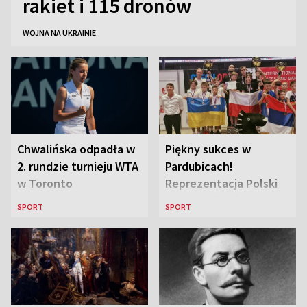
rakiet i 115 dronów
WOJNA NA UKRAINIE
Chwalińska odpadła w
Piękny sukces w
2. rundzie turnieju WTA
Pardubicach!
w Toronto
Reprezentacja Polski
wygrywa Drużynowe
SPORT
SPORT
Mistrzostwa Europy w
szachach do lat 12