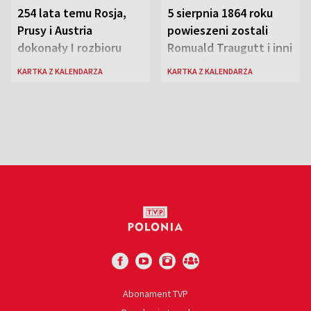
254 lata temu Rosja,
5 sierpnia 1864 roku
Prusy i Austria
powieszeni zostali
dokonały I rozbioru
Romuald Traugutt i inni
Polski
przywódcy Powstania
KARTKA Z KALENDARZA
KARTKA Z KALENDARZA
Styczniowego
Abonament TVP