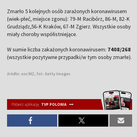
Zmarło 5 kolejnych osób zarażonych koronawirusem
(wiek-płeć, miejsce zgonu): 79-M Racibórz, 86-M, 82-K
Grudziądz,56-K Kraków, 67-M Zgierz. Wszystkie osoby
miały choroby współistniejące.
W sumie liczba zakażonych koronawirusem:
7408/268
(wszystkie pozytywne przypadki/w tym osoby zmarłe).
źródło:
asr/MZ, fot. Getty Images
Pobierz aplikację
TVP POLONIA