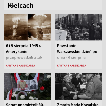
Kielcach
SPORT
6 i 9 sierpnia 1945 r.
Powstanie
Amerykanie
Warszawskie dzień po
przeprowadzili atak
dniu - 6 sierpnia
atomowy na Hiroszimę
KARTKA Z KALENDARZA
KARTKA Z KALENDARZA
i Nagasaki
Senat upamiętnił 80.
Zmarła Maria Kowalska