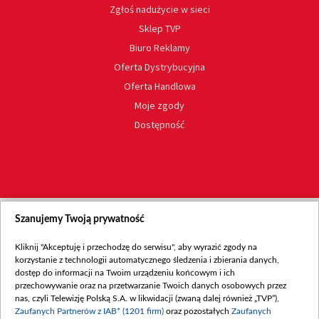
Zgłoś nadużycie w sieci
Sklep TVP
Biuro Reklamy
Oferta Dystrybucyjna
Oferta Handlowa
Moje zgody
Dostępność
Szanujemy Twoją prywatność
Kliknij "Akceptuję i przechodzę do serwisu", aby wyrazić zgody na
korzystanie z technologii automatycznego śledzenia i zbierania danych,
dostęp do informacji na Twoim urządzeniu końcowym i ich
przechowywanie oraz na przetwarzanie Twoich danych osobowych przez
nas, czyli Telewizję Polską S.A. w likwidacji (zwaną dalej również „TVP”),
Zaufanych Partnerów z IAB* (1201 firm)
oraz pozostałych
Zaufanych