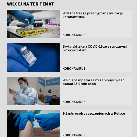
WIĘCEJ NA TEN TEMAT
WHO ostrzega przed groźną mutacją
koronawirusa
KORONAWIRUS
Brytyjski lek na COVID-19 ze sztucznymi
przeciwciałami
KORONAWIRUS
W Polsce w pełni zaszczepionych jest
ponad 13,9 mln osób
KORONAWIRUS
9,7 mln osób zaszczepionych w Polsce
KORONAWIRUS