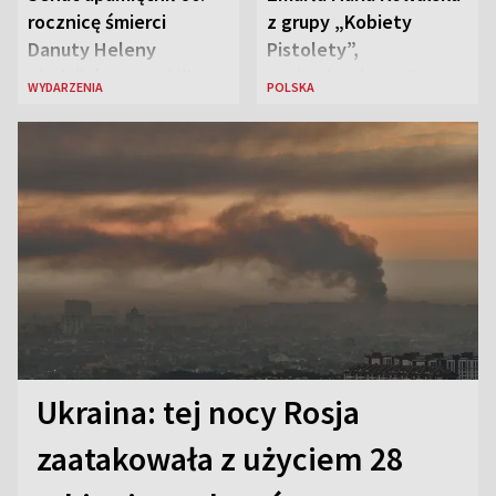
rocznicę śmierci
z grupy „Kobiety
Danuty Heleny
Pistolety”,
Siedzikówny „Inki”
sanitariuszka pułku
WYDARZENIA
POLSKA
„Baszta”
Ukraina: tej nocy Rosja
zaatakowała z użyciem 28