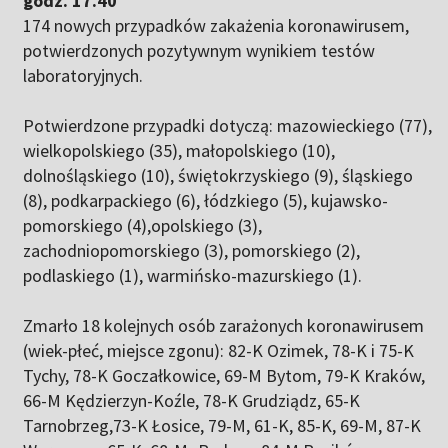
godz. 17.40
174 nowych przypadków zakażenia koronawirusem,
potwierdzonych pozytywnym wynikiem testów
laboratoryjnych.
Potwierdzone przypadki dotyczą: mazowieckiego (77),
wielkopolskiego (35), małopolskiego (10),
dolnośląskiego (10), świętokrzyskiego (9), śląskiego
(8), podkarpackiego (6), łódzkiego (5), kujawsko-
pomorskiego (4),opolskiego (3),
zachodniopomorskiego (3), pomorskiego (2),
podlaskiego (1), warmińsko-mazurskiego (1).
Zmarło 18 kolejnych osób zarażonych koronawirusem
(wiek-płeć, miejsce zgonu): 82-K Ozimek, 78-K i 75-K
Tychy, 78-K Goczałkowice, 69-M Bytom, 79-K Kraków,
66-M Kędzierzyn-Koźle, 78-K Grudziądz, 65-K
Tarnobrzeg,73-K Łosice, 79-M, 61-K, 85-K, 69-M, 87-K