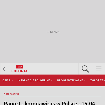
O NAS
INFORMACJE POLONIJNE
PROGRAMY WŁASNE
ZGŁOŚ TEM
Koronawirus
Raport - koronawirus w Polsce - 15.04