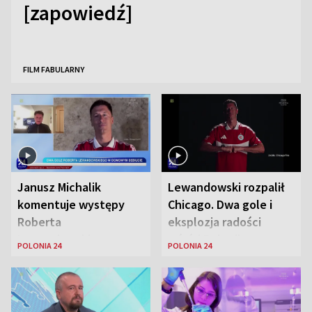
[zapowiedź]
FILM FABULARNY
Janusz Michalik
Lewandowski rozpalił
komentuje występy
Chicago. Dwa gole i
Roberta
eksplozja radości
Lewandowskiego w
wśród Polonii
POLONIA 24
POLONIA 24
Stanach
Zjednoczonych