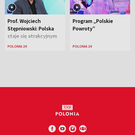
Prof. Wojciech
Program „Polskie
Stępniowski: Polska
Powroty”
staje się atrakcyjnym
miejscem dla
POLONIA 24
POLONIA 24
naukowców