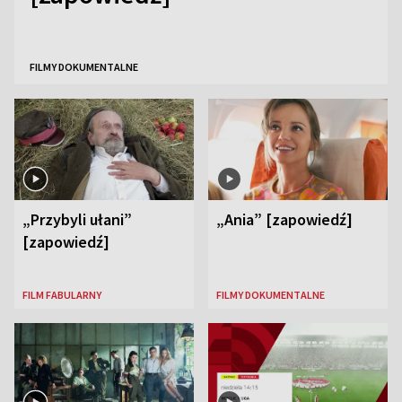
FILMY DOKUMENTALNE
„Przybyli ułani”
„Ania” [zapowiedź]
[zapowiedź]
FILM FABULARNY
FILMY DOKUMENTALNE