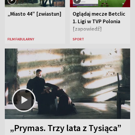
„Miasto 44” [zwiastun]
Oglądaj mecze Betclic
1. Ligi w TVP Polonia
[zapowiedź]
FILM FABULARNY
SPORT
„Prymas. Trzy lata z Tysiąca”