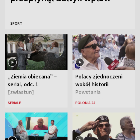
SPORT
„Ziemia obiecana” –
Polacy zjednoczeni
serial, odc. 1
wokół historii
[zwiastun]
Powstania
Warszawskiego
SERIALE
POLONIA 24