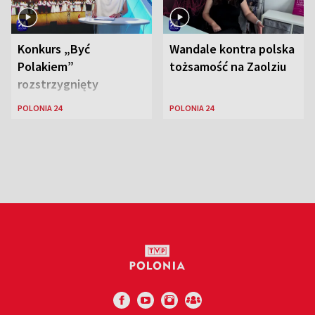
Konkurs „Być
Wandale kontra polska
Polakiem”
tożsamość na Zaolziu
rozstrzygnięty
POLONIA 24
POLONIA 24