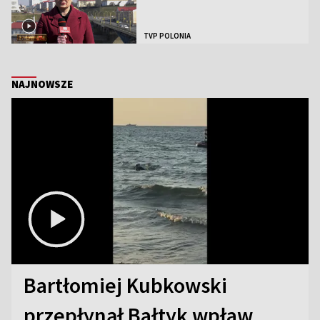
TVP POLONIA
NAJNOWSZE
Bartłomiej Kubkowski
przepłynął Bałtyk wpław