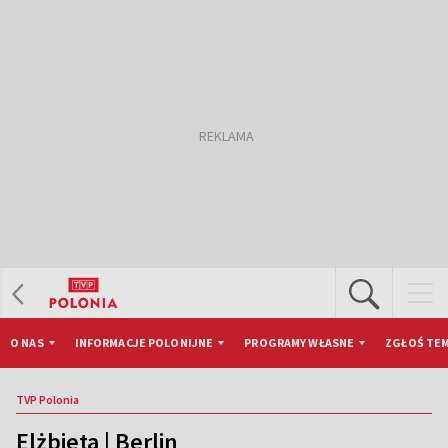
O NAS
INFORMACJE POLONIJNE
PROGRAMY WŁASNE
ZGŁOŚ TEM
TVP Polonia
Elżbieta | Berlin