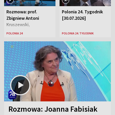
Rozmowa: prof.
Polonia 24. Tygodnik
Zbigniew Antoni
[30.07.2026]
Kruszewski,
Powstaniec
POLONIA 24
POLONIA 24. TYGODNIK
Warszawski oraz Aga
Zaryan, piosenkarka
Rozmowa: Joanna Fabisiak